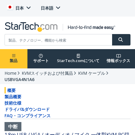
日本
日本語
製品
サポート
StarTech.comについて
情報ボックス
Home
KVMスイッチおよび付属品
KVM ケーブル
USBVGA4N1A6
概要
製品概要
技術仕様
ドライバ&ダウンロード
FAQ・コンプライアンス
中断
1.8m USB / VGA / オーディオ / マイク 一体型KVM PC切