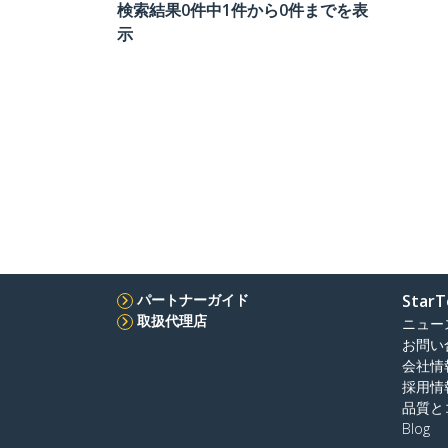
検索結果0件中1件から0件までを表
示
パートナーガイド
StarT
取扱代理店
ニュー
お問い
会社情
採用情
品質と
Blog