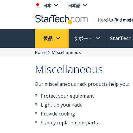
日本
日本語
製品
サポート
StarTec
Home
Miscellaneous
Miscellaneous
Our miscellaneous rack products help you:
Protect your equipment
Light up your rack
Provide cooling
Supply replacement parts