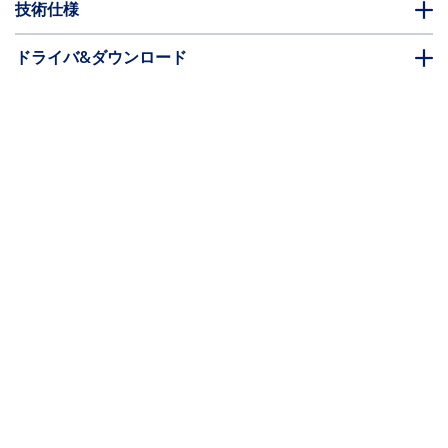
技術仕様
ドライバ&ダウンロード
FAQ・コンプライアンス
別売アクセサリー
* 製品の外観や仕様は予告なく変更する場合があります。
こちらもお勧め
POEINJ4G
4ポートギガビット対応