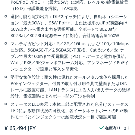
PoE/PoE+/PoE++（最大95W）に対応。レベル4の静電気放電
（ESD）保護機能を搭載。TAA準拠
選択可能な電力出力：DIPスイッチにより、自動ネゴシエーシ
ョン（最大90W）、95W PoH+、または従来のUPoE機器向け
60W出力から電力出力を選択可能。全ポートで802.3af／
802.3at／802.3bt電源モードに対応。合計給電容量160W
マルチギガビット対応：5／2.5／1Gbps および 100／10Mbps
に対応。5GBASE-T／2.5GBASE-T 互換。Cat 5e／6／6a ケー
ブルで最大100mまで受電機器（PD）へデータと電力を供給。
WoL／PXE／9Kジャンボフレーム対応。アンマネージドPoEイ
ンジェクターで設定と導入を簡素化
堅牢な筐体設計：耐久性に優れたオールメタル筐体を採用した
PoEインジェクター。付属の取り付け用金具で壁面またはDIN
レールに設置可能。LANトランスによる入力/出力データの絶縁
設計、電源回路によるポート間の干渉を抑制
ステータスLED表示：本体上部に配置された色分けステータス
LEDによる動作状況の可視化。各イーサネットポートのPoE動
作モードとインジェクターの給電状況を一目で確認可能
¥
65,494
JPY
在庫有り
2