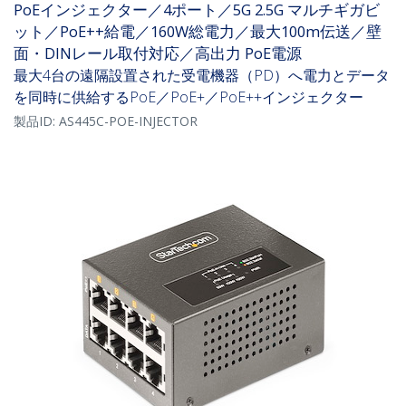
PoEインジェクター／4ポート／5G 2.5G マルチギガビ
ット／PoE++給電／160W総電力／最大100m伝送／壁
面・DINレール取付対応／高出力 PoE電源
最大4台の遠隔設置された受電機器（PD）へ電力とデータ
を同時に供給するPoE／PoE+／PoE++インジェクター
製品ID:
AS445C-POE-INJECTOR