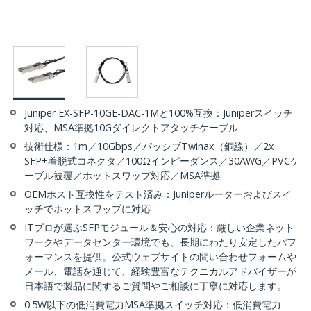
Juniper EX-SFP-10GE-DAC-1Mと100%互換：Juniperスイッチ
対応、MSA準拠10Gダイレクトアタッチケーブル
技術仕様：1m／10Gbps／パッシブTwinax（銅線）／2x
SFP+着脱式コネクタ／100Ωインピーダンス／30AWG／PVCケ
ーブル被覆／ホットスワップ対応／MSA準拠
OEMホスト互換性をテスト済み：Juniperルーターおよびスイ
ッチでホットスワップに対応
ITプロが選ぶSFPモジュール＆安心の対応：厳しい企業ネット
ワークやデータセンター環境でも、長期にわたり安定したパフ
ォーマンスを提供。公式ウェブサイトの問い合わせフォームや
メール、電話を通じて、経験豊富なテクニカルアドバイザーが
日本語で製品に関するご質問やご相談に丁寧に対応します。
0.5W以下の低消費電力MSA準拠スイッチ対応：低消費電力