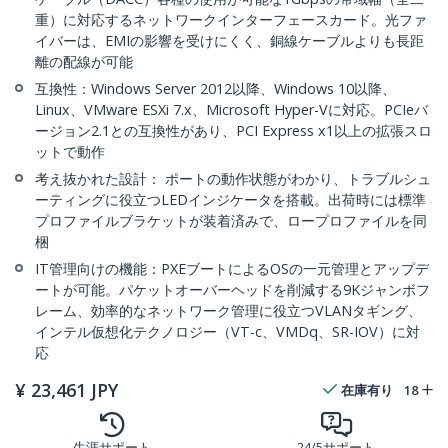
重）に対応するネットワークインターフェースカード。光ファ
イバーは、EMIの影響を受けにくく、銅線ケーブルよりも長距
離の配線が可能
互換性：Windows Server 2012以降、Windows 10以降、
Linux、VMware ESXi 7.x、Microsoft Hyper-Vに対応。PCIeバ
ージョン2.1との互換性があり、PCI Express x1以上の拡張スロ
ットで動作
考え抜かれた設計： ポートの動作状態がわかり、トラブルシュ
ーティングに役立つLEDインジケータを搭載。出荷時には標準
プロファイルブラケットが装着済みで、ロープロファイルを同
梱
IT管理向けの機能：PXEブートによるOSの一元管理とアップデ
ートが可能。パケットオーバーヘッドを削減する9Kジャンボフ
レーム、効率的なネットワーク管理に役立つVLANタギング、
インテル仮想化テクノロジー（VT-c、VMDq、SR-IOV）に対
応
¥
23,461
JPY
在庫有り
18
生涯サポート
24/5サポート