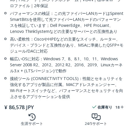
ロファイル｜2年保証
パフォーマンスの検証：この光ファイバーLANカードはSpirent
SmartBitsを使用して光ファイバーLANカードのパフォーマン
スを検証しています；Dell PowerEdge、HPE ProLiant、
Lenovo ThinkSystemなどの主要なサーバーとの互換性あり
高い柔軟性：CiscoやHPEなどの主要なスイッチ、ルーター、
デバイス・ブランドと互換性があり、MSAに準拠したQSFP+モ
ジュール/DACに対応
幅広いOSに対応：Windows 7、8、8.1、10、11、Windows
Server 2008 R2、2012、2012 R2、2016、2019、Linuxカーネ
ル3.x + (LTSバージョン)で動作
接続ツール (CONNECTIVITY TOOLS)：性能とセキュリティを
強化するアプリが製品に付属。MACアドレスチェンジャー、
Wi-Fiオートスイッチなど、パフォーマンスとセキュリティを向
上させるアプリケーションを提供
¥
86,578
JPY
在庫有り
18
生涯サポート
24/5サポート