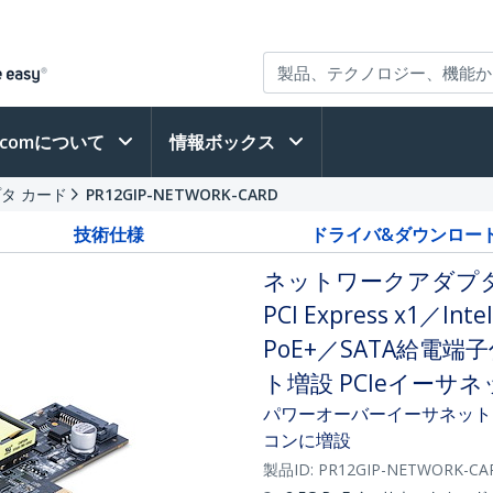
h.comについて
情報ボックス
タ カード
PR12GIP-NETWORK-CARD
技術仕様
ドライバ&ダウンロー
ネットワークアダプター
PCI Express x1／Int
PoE+／SATA給電
ト増設 PCIeイーサ
パワーオーバーイーサネット (PoE
コンに増設
製品ID:
PR12GIP-NETWORK-CA