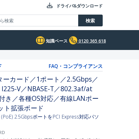
ドライバ&ダウンロード
検索
知識ベース
0120 365 618
ド
FAQ・コンプライアンス
カード／1ポート／2.5Gbps／
el I225-V／NBASE-T／802.3af/at
端子付き／各種OS対応／有線LANポー
ネット拡張ボード
) 2.5GbpsポートをPCI Express対応パソ
RD