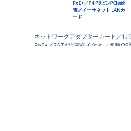
PoE+／P4 P8ピンPCIe給
電／イーサネット LANカ
ード
ネットワークアダプターカード／1ポート／2.5Gb
PoE+／SATA給電端子付き／各種O
製品ID:
PR12GIP-NETWORK-CARD
パートナーガイド
StarT
取扱代理店
ニュー
お問い
会社情
採用情
品質と
Blog
StarTech.com Japan K.K.
〒101-0052
電話番
東京都千代田区神田小川町1-10-2
フリー