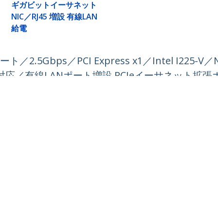
ギガビットイーサネット
NIC／RJ45 増設 有線LAN
給電
ps／PCI Express x1／Intel I225-V／NBA
S対応／有線LANポート増設 PCIeイーサネット拡張
ech.com
カスタマーサポート
スルーム
知識ベース
合わせ
ドライバ&ダウンロード
報
Support FAQs
報
サポート
コンプライアンス
保証に関する方針
号:
03 6743 6440
ダイヤル:
0120 365 618