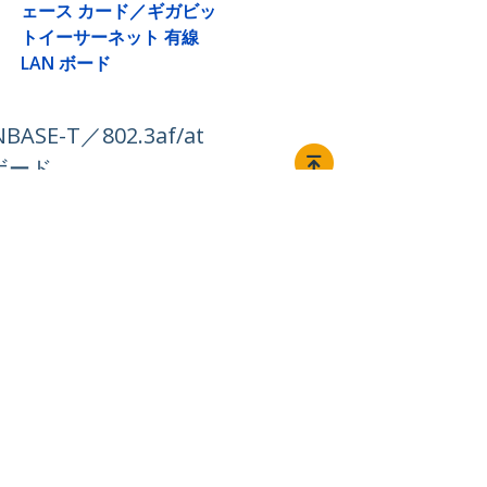
ェース カード／ギガビッ
トイーサーネット 有線
LAN ボード
SE-T／802.3af/at
ボード
接続する