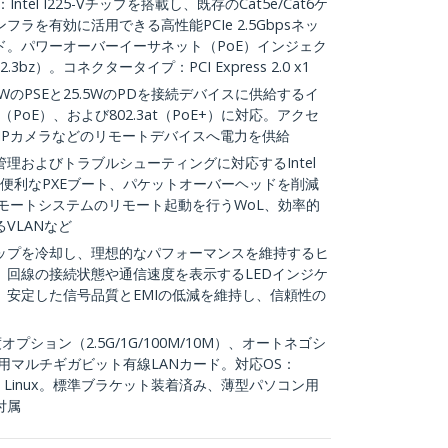
ntel I225-Vチップを搭載し、既存のCat5e/Cat6ケ
ラを有効に活用できる高性能PCIe 2.5Gbpsネッ
ド。パワーオーバーイーサネット（PoE）インジェク
3bz）。コネクタータイプ：PCI Express 2.0 x1
30WのPSEと25.5WのPDを接続デバイスに供給するイ
3af（PoE）、および802.3at（PoE+）に対応。アクセ
、IPカメラなどのリモートデバイスへ電力を供給
管理およびトラブルシューティングに対応するIntel
新に便利なPXEブート、パケットオーバーヘッドを削減
モートシステムのリモート起動を行うWoL、効率的
VLANなど
ップを冷却し、理想的なパフォーマンスを維持するヒ
。回線の接続状態や通信速度を表示するLEDインジケ
、安定した信号品質とEMIの低減を維持し、信頼性の
度オプション（2.5G/1G/100M/10M）、オートネゴシ
用マルチギガビット有線LANカード。対応OS：
erver、Linux。標準ブラケット装着済み、薄型パソコン用
付属