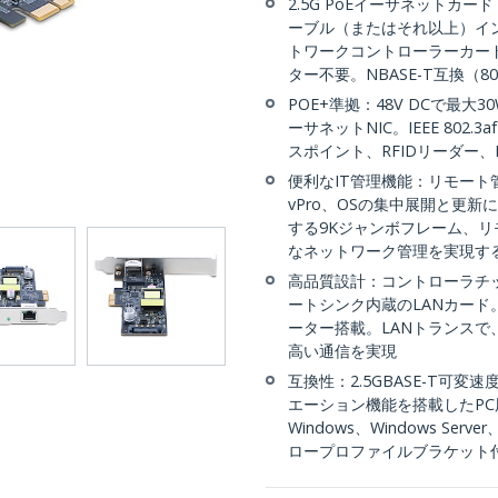
2.5G PoEイーサネットカード：I
ーブル（またはそれ以上）インフ
トワークコントローラーカー
ター不要。NBASE-T互換（802.
POE+準拠：48V DCで最大
ーサネットNIC。IEEE 802.
スポイント、RFIDリーダー
便利なIT管理機能：リモート
vPro、OSの集中展開と更
する9Kジャンボフレーム、リ
なネットワーク管理を実現する
高品質設計：コントローラチ
ートシンク内蔵のLANカード
ーター搭載。LANトランスで
高い通信を実現
互換性：2.5GBASE-T可変速
エーション機能を搭載したPC
Windows、Windows S
ロープロファイルブラケット