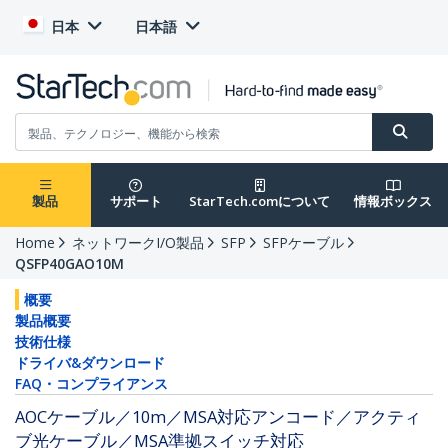
日本
日本語
製品
サポート
StarTech.comについて
情報ボックス
Home
ネットワークI/O製品
SFP
SFPケーブル
QSFP40GAO10M
概要
製品概要
技術仕様
ドライバ&ダウンロード
FAQ・コンプライアンス
AOCケーブル／10m／MSA対応アンコード／アクティ
ブ光ケーブル／MSA準拠スイッチ対応