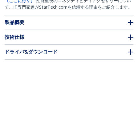
（ここに行く）
性能重視のコネクティビティアクセサリーについ
て、IT専門家達がStarTech.comを信頼する理由をご紹介します。
製品概要
技術仕様
ドライバ&ダウンロード
FAQ・コンプライアンス
* 製品の外観や仕様は予告なく変更する場合があります。
こちらもお勧め