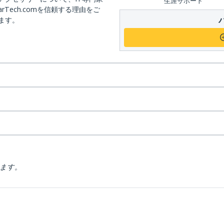
生涯サポート
arTech.comを信頼する理由をご
ます。
ります。