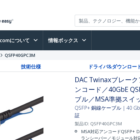
h.comについて
情報ボックス
QSFP40GPC3M
技術仕様
ドライバ&ダウンロー
DAC Twinaxブレ
ンコード／40GbE 
ブル／MSA準拠スイ
QSFP+ 銅線ケーブル | 40 
証
製品ID:
QSFP40GPC3M
MSA対応アンコードQSFP+
ランシーバー／モジュール対応