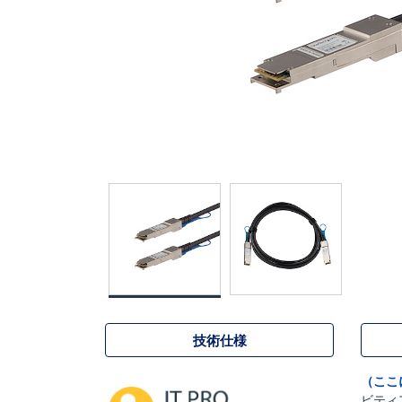
技術仕様
（ここ
ビティ