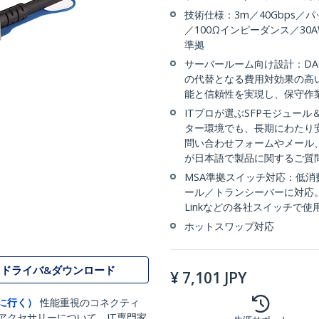
技術仕様：3m／40Gbps／パ
／100Ωインピーダンス／30
準拠
サーバールーム向け設計：D
の代替となる費用対効果の高
能と信頼性を実現し、保守作
ITプロが選ぶSFPモジュー
ター環境でも、長期にわたり
問い合わせフォームやメール
が日本語で製品に関するご質
MSA準拠スイッチ対応：低消費
ール／トランシーバーに対応。Ubiqu
Linkなどの各社スイッチで使
ホットスワップ対応
ドライバ&ダウンロード
¥
7,101
JPY
に行く）
性能重視のコネクティ
アクセサリーについて、IT専門家