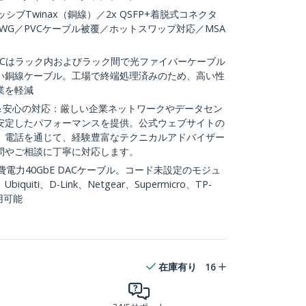
ッシブTwinax（銅線）／2x QSFP+着脱式コネクタ
AWG／PVCケーブル被覆／ホットスワップ対応／MSA
ACはラック内およびラック間で光ファイバーケーブル
い銅線ケーブル。工場で終端処理済みのため、高い性
業を軽減
ル＆安心の対応：厳しい企業ネットワークやデータセン
安定したパフォーマンスを提供。公式ウェブサイトの
、電話を通じて、経験豊富なテクニカルアドバイザー
問やご相談に丁寧に対応します。
電力40GbE DACケーブル。コード未設定のモジュ
iti、D-Link、Netgear、Supermicro、TP-
用可能
在庫有り
16