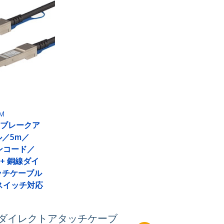
M
axブレークア
／5m／
ンコード／
FP+ 銅線ダイ
ッチケーブル
スイッチ対応
 銅線ダイレクトアタッチケーブ