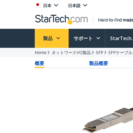
日本
日本語
製品
サポート
StarTec
Home
ネットワークI/O製品
SFP
SFPケーブル
概要
製品概要