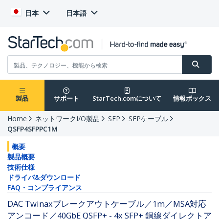
日本
日本語
製品
サポート
StarTech.comについて
情報ボックス
Home
ネットワークI/O製品
SFP
SFPケーブル
QSFP4SFPPC1M
概要
製品概要
技術仕様
ドライバ&ダウンロード
FAQ・コンプライアンス
DAC Twinaxブレークアウトケーブル／1m／MSA対応
アンコード／40GbE QSFP+ - 4x SFP+ 銅線ダイレクトア