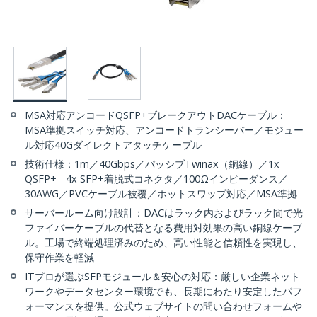
MSA対応アンコードQSFP+ブレークアウトDACケーブル：
MSA準拠スイッチ対応、アンコードトランシーバー／モジュー
ル対応40Gダイレクトアタッチケーブル
技術仕様：1m／40Gbps／パッシブTwinax（銅線）／1x
QSFP+ - 4x SFP+着脱式コネクタ／100Ωインピーダンス／
30AWG／PVCケーブル被覆／ホットスワップ対応／MSA準拠
サーバールーム向け設計：DACはラック内およびラック間で光
ファイバーケーブルの代替となる費用対効果の高い銅線ケーブ
ル。工場で終端処理済みのため、高い性能と信頼性を実現し、
保守作業を軽減
ITプロが選ぶSFPモジュール＆安心の対応：厳しい企業ネット
ワークやデータセンター環境でも、長期にわたり安定したパフ
ォーマンスを提供。公式ウェブサイトの問い合わせフォームや