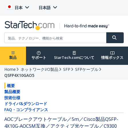
日本
日本語
製品
サポート
StarTech.comについて
情報ボックス
Home
ネットワークI/O製品
SFP
SFPケーブル
QSFP4X10GAO5
概要
製品概要
技術仕様
ドライバ&ダウンロード
FAQ・コンプライアンス
AOCブレークアウトケーブル／5m／Cisco製品QSFP-
4X10G-AOC5M互換／アクティブ光ケーブル／C9300