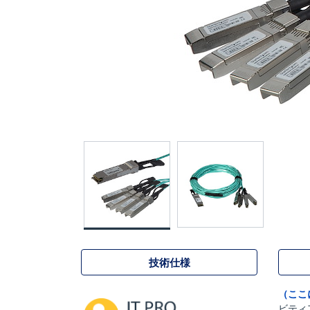
技術仕様
（ここ
ビティ