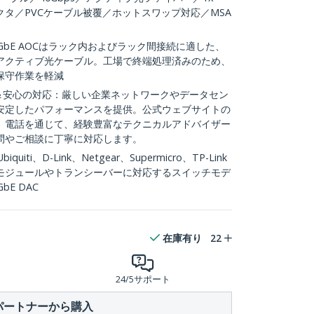
脱式コネクタ／PVCケーブル被覆／ホットスワップ対応／MSA
GbE AOCはラック内およびラック間接続に適した、
アクティブ光ケーブル。工場で終端処理済みのため、
保守作業を軽減
ル＆安心の対応：厳しい企業ネットワークやデータセン
安定したパフォーマンスを提供。公式ウェブサイトの
、電話を通じて、経験豊富なテクニカルアドバイザー
問やご相談に丁寧に対応します。
ti、D-Link、Netgear、Supermicro、TP-Link
モジュールやトランシーバーに対応するスイッチモデ
E DAC
在庫有り
22
24/5サポート
パートナーから購入