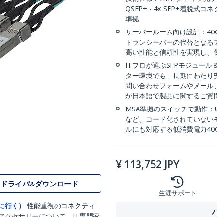
QSFP+ - 4x SFP+着
準拠
サーバールーム向け設計：40
トランシーバーの代替となる
高い性能と信頼性を実現し、
ITプロが選ぶSFPモジュー
ター環境でも、長期にわたり
問い合わせフォームやメール
が日本語で製品に関するご質
MSA準拠のスイッチで動作：Ubiqui
など、コード化されていない
ルにも対応する低消費電力40Gb
¥
113,752
JPY
ドライバ&ダウンロード
生涯サポート
に行く）
性能重視のコネクティ
アクセサリーについて、IT専門家