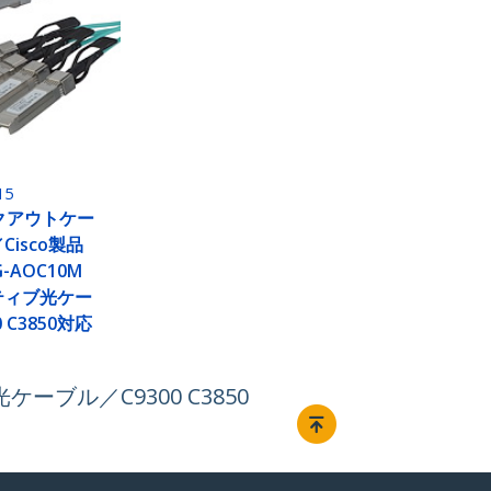
15
クアウトケー
Cisco製品
G-AOC10M
ティブ光ケー
 C3850対応
ーブル／C9300 C3850