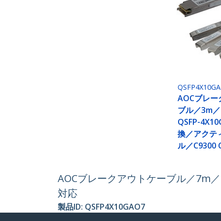
QSFP4X10G
AOCブレ
ブル／3m／C
QSFP-4X1
換／アクテ
ル／C9300 
AOCブレークアウトケーブル／7m／Cis
対応
製品ID:
QSFP4X10GAO7