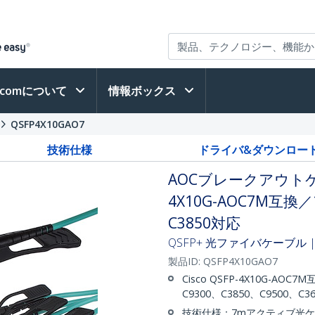
h.comについて
情報ボックス
QSFP4X10GAO7
技術仕様
ドライバ&ダウンロー
AOCブレークアウトケー
4X10G-AOC7M互
C3850対応
QSFP+ 光ファイバケーブル | 
製品ID:
QSFP4X10GAO7
Cisco QSFP-4X10G-AO
C9300、C3850、C9500
技術仕様：7mアクティブ光ケ