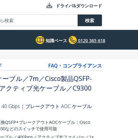
ドライバ&ダウンロード
検索
知識ベース
0120 365 618
ド
FAQ・コンプライアンス
ブル／7m／Cisco製品QSFP-
換／アクティブ光ケーブル／C9300
40 Gbps | ブレークアウト AOC ケーブル
C7M互換QSFP+ブレークアウトAOCケーブル：Cisco
、C3650などのスイッチで使用可能
ーブル／40Gbps／アクティブ光ファイバー／1x