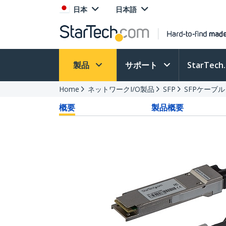
日本
日本語
製品
サポート
StarTec
Home
ネットワークI/O製品
SFP
SFPケーブル
概要
製品概要