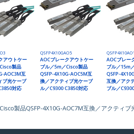
AO3
QSFP4X10GAO5
QSFP4X10AO
ークアウトケー
AOCブレークアウトケー
AOCブレー
isco製品
ブル／5m／Cisco製品
ブル／15m／
0G-AOC3M互
QSFP-4X10G-AOC5M互
QSFP-4X10
ィブ光ケーブ
換／アクティブ光ケーブ
互換／アク
C3850対応
ル／C9300 C3850対応
ブル／C9300
co製品QSFP-4X10G-AOC7M互換／アクティブ光ケ