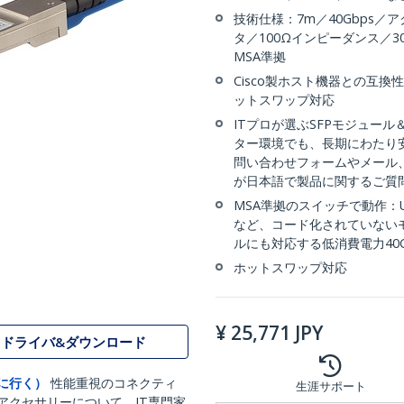
技術仕様：7m／40Gbps／ア
タ／100Ωインピーダンス／3
MSA準拠
Cisco製ホスト機器との互換
ットスワップ対応
ITプロが選ぶSFPモジュー
ター環境でも、長期にわたり
問い合わせフォームやメール
が日本語で製品に関するご質
MSA準拠のスイッチで動作：Ubiqui
など、コード化されていない
ルにも対応する低消費電力40Gb
ホットスワップ対応
¥
25,771
JPY
ドライバ&ダウンロード
に行く）
性能重視のコネクティ
生涯サポート
アクセサリーについて、IT専門家