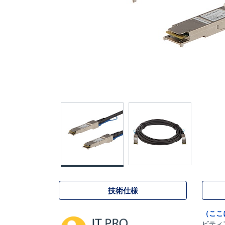
技術仕様
（ここ
ビティ