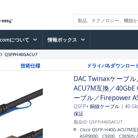
h.comについて
情報ボックス
QSFPH40GACU7
技術仕様
ドライバ&ダウンロー
DAC Twinaxケーブル
ACU7M互換／40Gb
ーブル／Firepower A
QSFP+ 銅線ケーブル | 40 
保証
製品ID:
QSFPH40GACU7
Cisco QSFP-H40G-ACU7M
ASR9000、C9300、C36