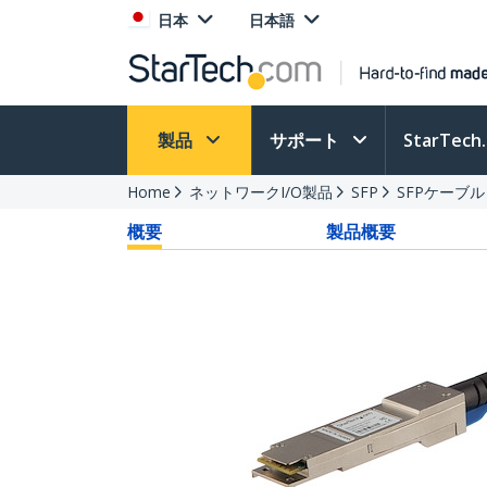
日本
日本語
製品
サポート
StarTec
Home
ネットワークI/O製品
SFP
SFPケーブル
概要
製品概要