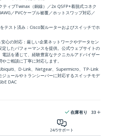
クティブTwinax（銅線）／2x QSFP+着脱式コネク
0AWG／PVCケーブル被覆／ホットスワップ対応／
性をテスト済み：Cisco製ルーターおよびスイッチでホ
ル＆安心の対応：厳しい企業ネットワークやデータセン
安定したパフォーマンスを提供。公式ウェブサイトの
、電話を通じて、経験豊富なテクニカルアドバイザー
問やご相談に丁寧に対応します。
ti、D-Link、Netgear、Supermicro、TP-Link
モジュールやトランシーバーに対応するスイッチモデ
E DAC
在庫有り
33
24/5サポート