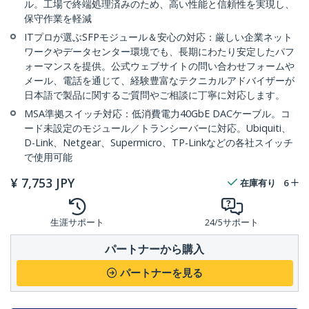
ル。工場で終端処理済みのため、高い性能と信頼性を実現し、
保守作業を軽減
ITプロが選ぶSFPモジュール＆安心の対応：厳しい企業ネット
ワークやデータセンター環境でも、長期にわたり安定したパフ
ォーマンスを提供。公式ウェブサイトの問い合わせフォームや
メール、電話を通じて、経験豊富なテクニカルアドバイザーが
日本語で製品に関するご質問やご相談に丁寧に対応します。
MSA準拠スイッチ対応：低消費電力40GbE DACケーブル。コ
ード未設定のモジュール／トランシーバーに対応。Ubiquiti、
D-Link、Netgear、Supermicro、TP-Linkなどの各社スイッチ
で使用可能
¥
7,753
JPY
在庫有り
6
生涯サポート
24/5サポート
パートナーから購入
パートナーを見る