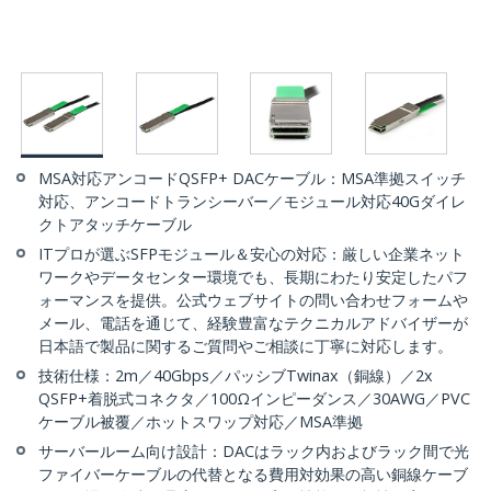
MSA対応アンコードQSFP+ DACケーブル：MSA準拠スイッチ
対応、アンコードトランシーバー／モジュール対応40Gダイレ
クトアタッチケーブル
ITプロが選ぶSFPモジュール＆安心の対応：厳しい企業ネット
ワークやデータセンター環境でも、長期にわたり安定したパフ
ォーマンスを提供。公式ウェブサイトの問い合わせフォームや
メール、電話を通じて、経験豊富なテクニカルアドバイザーが
日本語で製品に関するご質問やご相談に丁寧に対応します。
技術仕様：2m／40Gbps／パッシブTwinax（銅線）／2x
QSFP+着脱式コネクタ／100Ωインピーダンス／30AWG／PVC
ケーブル被覆／ホットスワップ対応／MSA準拠
サーバールーム向け設計：DACはラック内およびラック間で光
ファイバーケーブルの代替となる費用対効果の高い銅線ケーブ