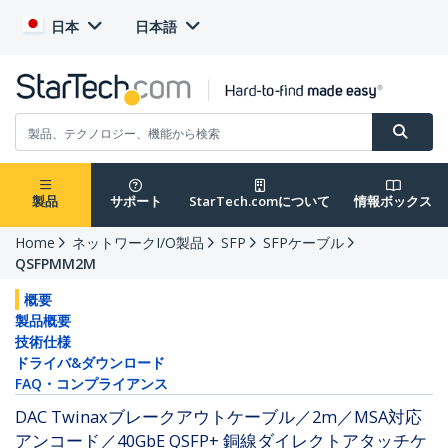
日本
日本語
製品
サポート
StarTech.comについて
情報ボックス
Home
ネットワークI/O製品
SFP
SFPケーブル
QSFPMM2M
概要
製品概要
技術仕様
ドライバ&ダウンロード
FAQ・コンプライアンス
DAC Twinaxブレークアウトケーブル／2m／MSA対応
アンコード／40GbE QSFP+ 銅線ダイレクトアタッチケ