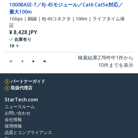
1000BASE-T／RJ-45モジュール／Cat6 Cat5e対応／
最大100m
1Gbps | 銅線 | RJ-45コネクタ | 100m | ライフタイム保
証
¥
8,428
JPY
在庫有り
19
検索結果278件中1件から
10件までを表示
パートナーガイド
取扱代理店
StarTech.com
ニュースルーム
お問い合わせ
会社情報
採用情報
品質とコンプライアンス