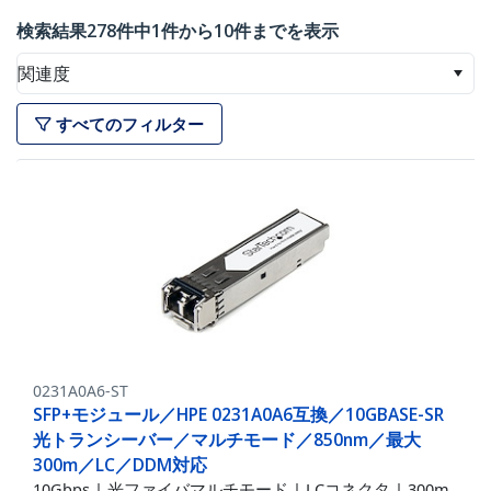
検索結果278件中1件から10件までを表示
関連度
すべてのフィルター
0231A0A6-ST
SFP+モジュール／HPE 0231A0A6互換／10GBASE-SR
光トランシーバー／マルチモード／850nm／最大
300m／LC／DDM対応
10Gbps | 光ファイバマルチモード | LCコネクタ | 300m