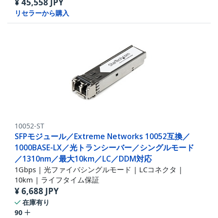
¥
45,558
JPY
リセラーから購入
10052-ST
SFPモジュール／Extreme Networks 10052互換／
1000BASE-LX／光トランシーバー／シングルモード
／1310nm／最大10km／LC／DDM対応
1Gbps | 光ファイバシングルモード | LCコネクタ |
10km | ライフタイム保証
¥
6,688
JPY
在庫有り
90