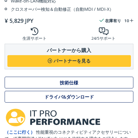
Wake-on-LAN機能対応
クロスオーバー検知＆自動修正（自動MDI / MDI-X）
¥
5,829
JPY
在庫有り
10
生涯サポート
24/5サポート
パートナーから購入
パートナーを見る
技術仕様
ドライバ&ダウンロード
（ここに行く）
性能重視のコネクティビティアクセサリーについ