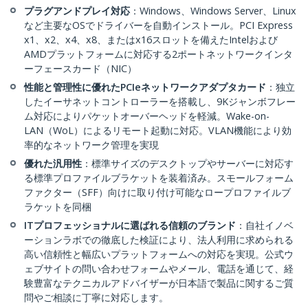
プラグアンドプレイ対応
：Windows、Windows Server、Linux
など主要なOSでドライバーを自動インストール。PCI Express
x1、x2、x4、x8、またはx16スロットを備えたIntelおよび
AMDプラットフォームに対応する2ポートネットワークインタ
ーフェースカード（NIC）
性能と管理性に優れたPCIeネットワークアダプタカード
：独立
したイーサネットコントローラーを搭載し、9Kジャンボフレー
ム対応によりパケットオーバーヘッドを軽減。Wake-on-
LAN（WoL）によるリモート起動に対応。VLAN機能により効
率的なネットワーク管理を実現
優れた汎用性
：標準サイズのデスクトップやサーバーに対応す
る標準プロファイルブラケットを装着済み。スモールフォーム
ファクター（SFF）向けに取り付け可能なロープロファイルブ
ラケットを同梱
ITプロフェッショナルに選ばれる信頼のブランド
：自社イノベ
ーションラボでの徹底した検証により、法人利用に求められる
高い信頼性と幅広いプラットフォームへの対応を実現。公式ウ
ェブサイトの問い合わせフォームやメール、電話を通じて、経
験豊富なテクニカルアドバイザーが日本語で製品に関するご質
問やご相談に丁寧に対応します。