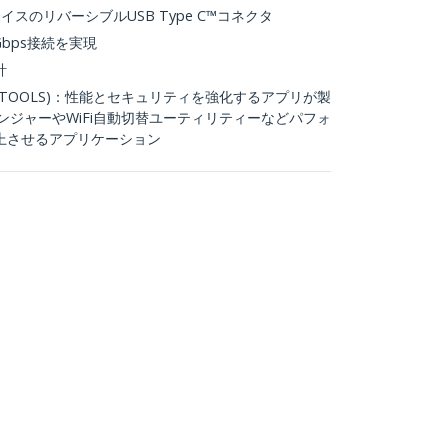
フェイスのリバーシブルUSB Type C™コネクタ
Gbps接続を実現
計
ITY TOOLS)：性能とセキュリティを強化するアプリが製
ンジャーやWiFi自動切替ユーティリティーなどパフォ
上させるアプリケーション