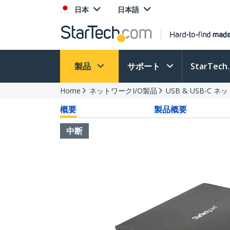
日本
日本語
製品
サポート
StarTec
Home
ネットワークI/O製品
USB & USB-C
概要
製品概要
中断