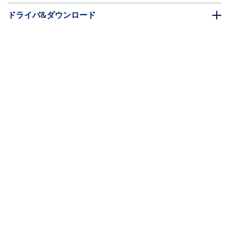
ドライバ&ダウンロード
FAQ・コンプライアンス
別売アクセサリー
* 製品の外観や仕様は予告なく変更する場合があります。
こちらもお勧め