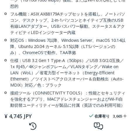
想的
フル機能：ASIX AX88179Aチップセットを搭載し、ノートパソ
コン、デスクトップ、2-in-1パソコンとネイティブ互換のUSB
有線LANアダプター。USBバスパワー駆動。ステータス＆アク
ティビティLEDインジケーター内蔵
対応OS：Windows 7以降、Windows Server、macOS 10.14以
降、Ubuntu 20.04 カーネル 5.15以降（LTSバージョンの
み）、ChromeOSで動作。TAA準拠
仕様：USB 3.2 Gen 1 Type-A（5Gbps）／USB 3.0/2.0互換／
1x RJ45／4Kジャンボフレーム／VLANタギング／Wake on
LAN（WoL）／省電力型イーサネット（Energy-Efficient
Ethernet）／ツイストペアクロスオーバー＆自動検出（Auto-
MDIX）対応／色：ブラック
接続ツール（CONNECTIVITY TOOLS）：性能とセキュリティ
を強化するアプリ、MACアドレスチェンジャーおよびWi-Fi自
動切替ユーティリティーが製品に付属（英語でのみ利用可能）
¥
4,745
JPY
在庫有り
3,665