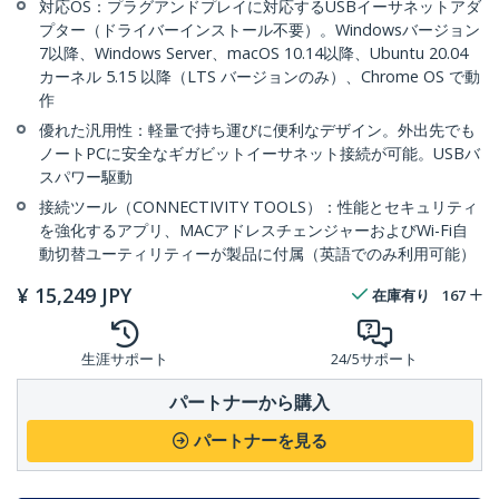
対応OS：プラグアンドプレイに対応するUSBイーサネットアダ
プター（ドライバーインストール不要）。Windowsバージョン
7以降、Windows Server、macOS 10.14以降、Ubuntu 20.04
カーネル 5.15 以降（LTS バージョンのみ）、Chrome OS で動
作
優れた汎用性：軽量で持ち運びに便利なデザイン。外出先でも
ノートPCに安全なギガビットイーサネット接続が可能。USBバ
スパワー駆動
接続ツール（CONNECTIVITY TOOLS）：性能とセキュリティ
を強化するアプリ、MACアドレスチェンジャーおよびWi-Fi自
動切替ユーティリティーが製品に付属（英語でのみ利用可能）
¥
15,249
JPY
在庫有り
167
生涯サポート
24/5サポート
パートナーから購入
パートナーを見る