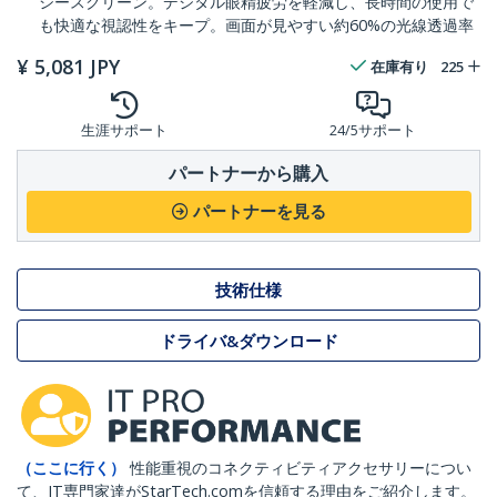
シースクリーン。デジタル眼精疲労を軽減し、長時間の使用で
も快適な視認性をキープ。画面が見やすい約60%の光線透過率
¥
5,081
JPY
在庫有り
225
生涯サポート
24/5サポート
パートナーから購入
パートナーを見る
技術仕様
ドライバ&ダウンロード
（ここに行く）
性能重視のコネクティビティアクセサリーについ
て、IT専門家達がStarTech.comを信頼する理由をご紹介します。