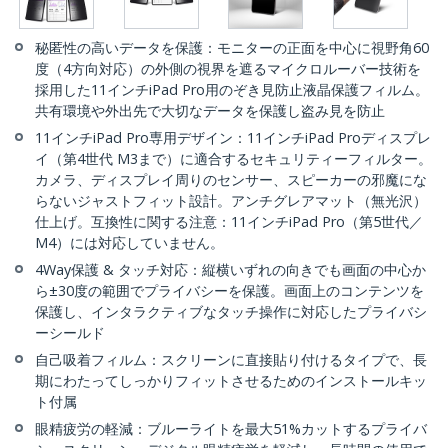
秘匿性の高いデータを保護：モニターの正面を中心に視野角60
度（4方向対応）の外側の視界を遮るマイクロルーバー技術を
採用した11インチiPad Pro用のぞき見防止液晶保護フィルム。
共有環境や外出先で大切なデータを保護し盗み見を防止
11インチiPad Pro専用デザイン：11インチiPad Proディスプレ
イ（第4世代 M3まで）に適合するセキュリティーフィルター。
カメラ、ディスプレイ周りのセンサー、スピーカーの邪魔にな
らないジャストフィット設計。アンチグレアマット（無光沢）
仕上げ。互換性に関する注意：11インチiPad Pro（第5世代／
M4）には対応していません。
4Way保護 & タッチ対応：縦横いずれの向きでも画面の中心か
ら±30度の範囲でプライバシーを保護。画面上のコンテンツを
保護し、インタラクティブなタッチ操作に対応したプライバシ
ーシールド
自己吸着フィルム：スクリーンに直接貼り付けるタイプで、長
期にわたってしっかりフィットさせるためのインストールキッ
ト付属
眼精疲労の軽減：ブルーライトを最大51%カットするプライバ