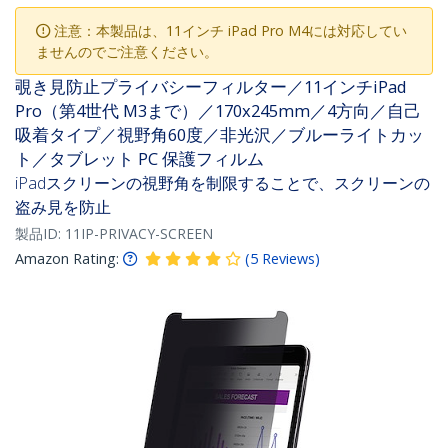
注意：本製品は、11インチ iPad Pro M4には対応してい
ませんのでご注意ください。
覗き見防止プライバシーフィルター／11インチiPad
Pro（第4世代 M3まで）／170x245mm／4方向／自己
吸着タイプ／視野角60度／非光沢／ブルーライトカッ
ト／タブレット PC 保護フィルム
iPadスクリーンの視野角を制限することで、スクリーンの
盗み見を防止
製品ID:
11IP-PRIVACY-SCREEN
Amazon Rating:
(
5
Reviews
)