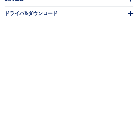
ドライバ&ダウンロード
FAQ・コンプライアンス
別売アクセサリー
* 製品の外観や仕様は予告なく変更する場合があります。
こちらもお勧め