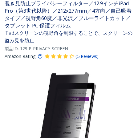
覗き見防止プライバシーフィルター／12.9インチiPad
Pro（第3世代以降）／212x277mm／4方向／自己吸着
タイプ／視野角60度／非光沢／ブルーライトカット／
タブレット PC 保護フィルム
iPadスクリーンの視野角を制限することで、スクリーンの
盗み見を防止
製品ID:
129IP-PRIVACY-SCREEN
Amazon Rating:
(
5
Reviews
)