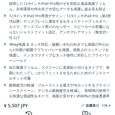
採用した12.9インチiPad Pro用のぞき見防止液晶保護フィル
ム。共有環境や外出先で大切なデータを保護し盗み見を防止
12.9インチiPad Pro専用デザイン：12.9インチiPad Pro（第3世
代以降）ディスプレイに適合するセキュリティーフィルター。
カメラ、ディスプレイ周りのセンサー、スピーカーの邪魔にな
らないジャストフィット設計。アンチグレアマット（無光沢）
仕上げ
4Way保護 & タッチ対応：縦横いずれの向きでも画面の中心か
ら±30度の範囲でプライバシーを保護。画面上のコンテンツを
保護し、インタラクティブなタッチ操作に対応したプライバシ
ーシールド
自己吸着フィルム：スクリーンに直接貼り付けるタイプで、長
期にわたってしっかりフィットさせるためにためのインストー
ルキット付属
眼精疲労の軽減：ブルーライトを最大51%カットするプライバ
シースクリーン。デジタル眼精疲労を軽減し、長時間の使用で
も快適な視認性をキープ。画面が見やすい約60%の光線透過率
¥
5,507
JPY
在庫有り
176