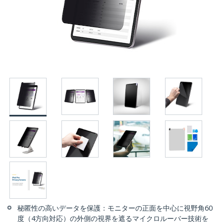
秘匿性の高いデータを保護：モニターの正面を中心に視野角60
度（4方向対応）の外側の視界を遮るマイクロルーバー技術を