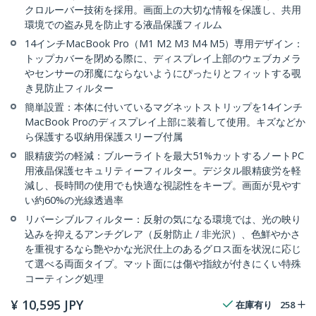
クロルーバー技術を採用。画面上の大切な情報を保護し、共用
環境での盗み見を防止する液晶保護フィルム
14インチMacBook Pro（M1 M2 M3 M4 M5）専用デザイン：
トップカバーを閉める際に、ディスプレイ上部のウェブカメラ
やセンサーの邪魔にならないようにぴったりとフィットする覗
き見防止フィルター
簡単設置：本体に付いているマグネットストリップを14インチ
MacBook Proのディスプレイ上部に装着して使用。キズなどか
ら保護する収納用保護スリーブ付属
眼精疲労の軽減：ブルーライトを最大51%カットするノートPC
用液晶保護セキュリティーフィルター。デジタル眼精疲労を軽
減し、長時間の使用でも快適な視認性をキープ。画面が見やす
い約60%の光線透過率
リバーシブルフィルター：反射の気になる環境では、光の映り
込みを抑えるアンチグレア（反射防止 / 非光沢）、色鮮やかさ
を重視するなら艶やかな光沢仕上のあるグロス面を状況に応じ
て選べる両面タイプ。マット面には傷や指紋が付きにくい特殊
コーティング処理
¥
10,595
JPY
在庫有り
258