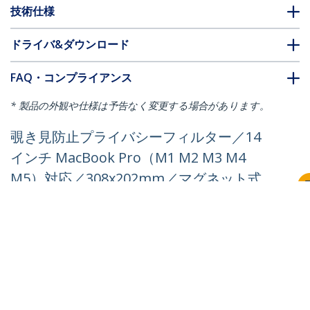
技術仕様
ドライバ&ダウンロード
FAQ・コンプライアンス
* 製品の外観や仕様は予告なく変更する場合があります。
覗き見防止プライバシーフィルター／14
インチ MacBook Pro（M1 M2 M3 M4
M5）対応／308x202mm／マグネット式
／光沢 非光沢 ／ブルーライトカット／PC
液晶保護フィルム
製品ID:
142MM-PRIVACY-SCREEN
パートナーガイド
取扱代理店
StarTech.com