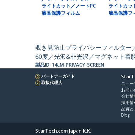
ライトカット／ノートPC
ライトカッ
液晶保護フィルム
液晶保護フ
覗き見防止プライバシーフィルター／1
60度／光沢&非光沢／マグネット着
製品ID:
14LM-PRIVACY-SCREEN
パートナーガイド
StarT
取扱代理店
ニュー
お問い
会社情
採用情
品質と
Blog
StarTech.com Japan K.K.