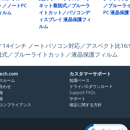
ト／ノートPC
ネット着脱式／ブルーラ
／ブルーラ
ィルム
イトカット／パソコンデ
PC 液晶保
ィスプレイ 液晶保護フィ
ルム
4インチ ノートパソコン対応／アスペクト比16:9／
脱式／ブルーライトカット／液晶保護フィルム
ech.com
カスタマーサポート
スルーム
知識ベース
合わせ
ドライバ&ダウンロード
報
Support FAQs
報
サポート
コンプライアンス
保証に関する方針