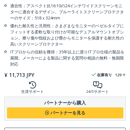
適合性：アスペクト比16:10の24インチワイドスクリーンモニ
ターに適合するデザイン。ブルーライトスクリーンプロテクタ
ーのサイズ：518ｘ324mm
優れた耐久性と汎用性：さまざまなモニターのベゼルタイプに
フィットする柔軟な取り付けが可能なデュアルマウントオプシ
ョン。擦り傷や指紋および塵からモニターを保護する耐久性の
高いスクリーンプロテクター
ITプロからの信頼を獲得：35年以上に渡りITプロ仕様の製品を
展開。メーカーによる製品に関する質問や相談の無料・無期限
対応
¥
11,713
JPY
在庫有り
129
生涯サポート
24/5サポート
パートナーから購入
パートナーを見る