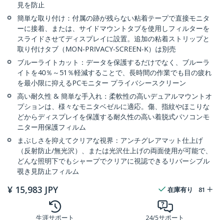
見を防止
簡単な取り付け：付属の跡が残らない粘着テープで直接モニタ
ーに接着、または、サイドマウントタブを使用しフィルターを
スライドさせてディスプレイに設置。追加の粘着ストリップと
取り付けタブ（MON-PRIVACY-SCREEN-K）は別売
ブルーライトカット：データを保護するだけでなく、ブルーラ
イトを40％～51％軽減することで、長時間の作業でも目の疲れ
を最小限に抑えるPCモニター プライバシースクリーン
高い耐久性 & 簡単な手入れ：柔軟性の高いデュアルマウントオ
プションは、様々なモニタベゼルに適応。傷、指紋やほこりな
どからディスプレイを保護する耐久性の高い着脱式パソコンモ
ニター用保護フィルム
まぶしさを抑えてクリアな視界：アンチグレアマット仕上げ
（反射防止/無光沢）、または光沢仕上げの両面使用が可能で、
どんな照明下でもシャープでクリアに視認できるリバーシブル
覗き見防止フィルム
¥
15,983
JPY
在庫有り
81
生涯サポート
24/5サポート