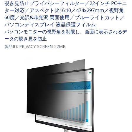
覗き見防止プライバシーフィルター／22インチ PCモニ
ター対応／アスペクト比16:10／474x297mm／視野角
60度／光沢&非光沢 両面使用／ブルーライトカット／
パソコンディスプレイ 液晶保護フィルム
パソコンモニターの視野角を制限し、画面に表示されるデ
ータの覗き見を防止
製品ID:
PRIVACY-SCREEN-22MB