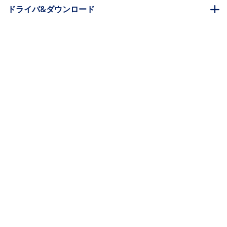
ドライバ&ダウンロード
FAQ・コンプライアンス
別売アクセサリー
* 製品の外観や仕様は予告なく変更する場合があります。
こちらもお勧め