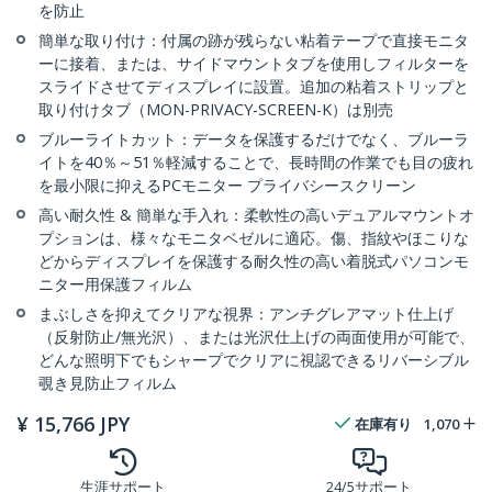
を防止
簡単な取り付け：付属の跡が残らない粘着テープで直接モニタ
ーに接着、または、サイドマウントタブを使用しフィルターを
スライドさせてディスプレイに設置。追加の粘着ストリップと
取り付けタブ（MON-PRIVACY-SCREEN-K）は別売
ブルーライトカット：データを保護するだけでなく、ブルーラ
イトを40％～51％軽減することで、長時間の作業でも目の疲れ
を最小限に抑えるPCモニター プライバシースクリーン
高い耐久性 & 簡単な手入れ：柔軟性の高いデュアルマウントオ
プションは、様々なモニタベゼルに適応。傷、指紋やほこりな
どからディスプレイを保護する耐久性の高い着脱式パソコンモ
ニター用保護フィルム
まぶしさを抑えてクリアな視界：アンチグレアマット仕上げ
（反射防止/無光沢）、または光沢仕上げの両面使用が可能で、
どんな照明下でもシャープでクリアに視認できるリバーシブル
覗き見防止フィルム
¥
15,766
JPY
在庫有り
1,070
生涯サポート
24/5サポート