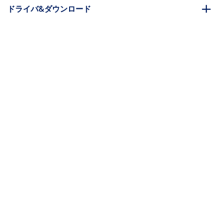
ドライバ&ダウンロード
FAQ・コンプライアンス
別売アクセサリー
* 製品の外観や仕様は予告なく変更する場合があります。
こちらもお勧め