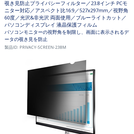
覗き見防止プライバシーフィルター／23.8インチ PCモ
ニター対応／アスペクト比16:9／527x297mm／視野角
60度／光沢&非光沢 両面使用／ブルーライトカット／
パソコンディスプレイ 液晶保護フィルム
パソコンモニターの視野角を制限し、画面に表示されるデ
ータの覗き見を防止
製品ID:
PRIVACY-SCREEN-238M