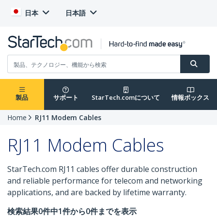
日本
日本語
製品
サポート
StarTech.comについて
情報ボックス
Home
RJ11 Modem Cables
RJ11 Modem Cables
StarTech.com RJ11 cables offer durable construction
and reliable performance for telecom and networking
applications, and are backed by lifetime warranty.
検索結果0件中1件から0件までを表示