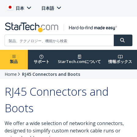
日本
日本語
製品
サポート
StarTech.comについて
情報ボックス
Home
RJ45 Connectors and Boots
RJ45 Connectors and
Boots
We offer a wide selection of networking connectors,
designed to simplify custom network cable runs or