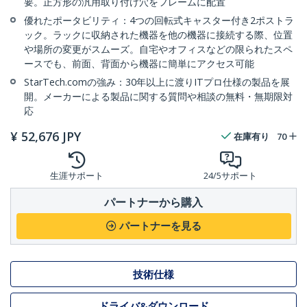
要。正方形の汎用取り付け穴をフレームに配置
優れたポータビリティ：4つの回転式キャスター付き2ポストラ
ック。ラックに収納された機器を他の機器に接続する際、位置
や場所の変更がスムーズ。自宅やオフィスなどの限られたスペ
ースでも、前面、背面から機器に簡単にアクセス可能
StarTech.comの強み：30年以上に渡りITプロ仕様の製品を展
開。メーカーによる製品に関する質問や相談の無料・無期限対
応
¥
52,676
JPY
在庫有り
70
生涯サポート
24/5サポート
パートナーから購入
パートナーを見る
技術仕様
ドライバ&ダウンロード