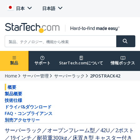
日本
日本語
製品
サポート
StarTech.comについて
情報ボックス
Home
サーバー管理
サーバーラック
2POSTRACK42
概要
製品概要
技術仕様
ドライバ&ダウンロード
FAQ・コンプライアンス
別売アクセサリー
サーバーラック／オープンフレーム型／42U／2ポスト
／19インチ／耐荷重300kg／床置き型 キャスター付き