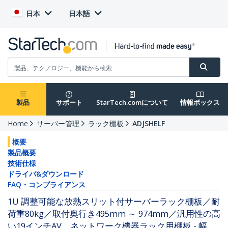
日本
日本語
製品
サポート
StarTech.comについて
情報ボックス
Home
サーバー管理
ラック棚板
ADJSHELF
概要
製品概要
技術仕様
ドライバ&ダウンロード
FAQ・コンプライアンス
1U 調整可能な放熱スリット付サーバーラック棚板／耐
荷重80kg／取付奥行き495mm ～ 974mm／汎用性の高
い19インチAV、ネットワーク機器ラック用棚板 - 幅