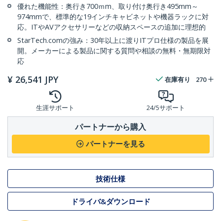
優れた機能性：奥行き700ｍm、取り付け奥行き495mm～
974mmで、標準的な19インチキャビネットや機器ラックに対
応。ITやAVアクセサリーなどの収納スペースの追加に理想的
StarTech.comの強み：30年以上に渡りITプロ仕様の製品を展
開。メーカーによる製品に関する質問や相談の無料・無期限対
応
¥
26,541
JPY
在庫有り
270
生涯サポート
24/5サポート
パートナーから購入
パートナーを見る
技術仕様
ドライバ&ダウンロード