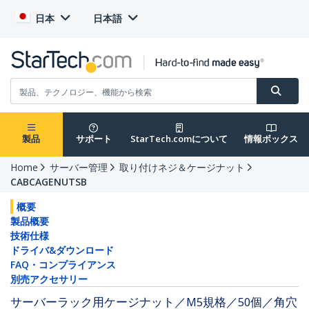
日本
日本語
製品
サポート
StarTech.comについて
情報ボックス
Home
サーバー管理
取り付けネジ＆ケージナット
CABCAGENUTSB
概要
製品概要
技術仕様
ドライバ&ダウンロード
FAQ・コンプライアンス
別売アクセサリー
サーバーラック用ケージナット／M5規格／50個／角穴