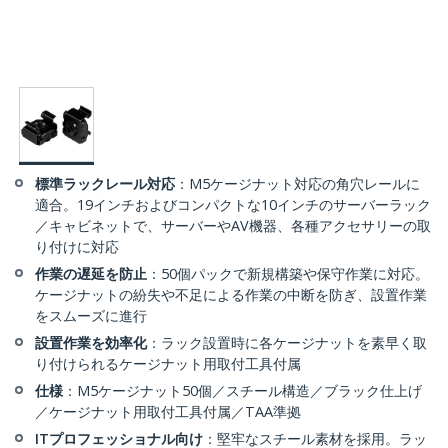
標準ラックレール対応
：M5ケージナット対応の角穴レールに
適合。19インチおよびコンパクトな10インチのサーバーラック
／キャビネットで、サーバーやAV機器、各種アクセサリーの取
り付けに対応
作業の遅延を防止
：50個パックで新規構築や保守作業に対応。
ケージナットの紛失や不足による作業の中断を防ぎ、設置作業
をスムーズに進行
設置作業を効率化
：ラック設置時に各ケージナットを素早く取
り付けられるケージナット用取付工具付属
仕様
：M5ケージナット50個／スチール構造／ブラック仕上げ
／ケージナット用取付工具付属／TAA準拠
ITプロフェッショナル向け
：堅牢なスチール素材を採用。ラッ