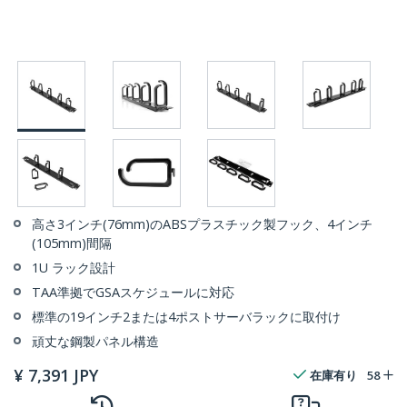
高さ3インチ(76mm)のABSプラスチック製フック、4インチ
(105mm)間隔
1U ラック設計
TAA準拠でGSAスケジュールに対応
標準の19インチ2または4ポストサーバラックに取付け
頑丈な鋼製パネル構造
¥
7,391
JPY
在庫有り
58