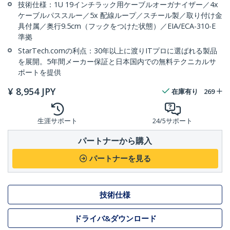
技術仕様：1U 19インチラック用ケーブルオーガナイザー／4x
ケーブルパススルー／5x 配線ループ／スチール製／取り付け金
具付属／奥行9.5cm（フックをつけた状態）／EIA/ECA-310-E
準拠
StarTech.comの利点：30年以上に渡りITプロに選ばれる製品
を展開。5年間メーカー保証と日本国内での無料テクニカルサ
ポートを提供
¥
8,954
JPY
在庫有り
269
生涯サポート
24/5サポート
パートナーから購入
パートナーを見る
技術仕様
ドライバ&ダウンロード