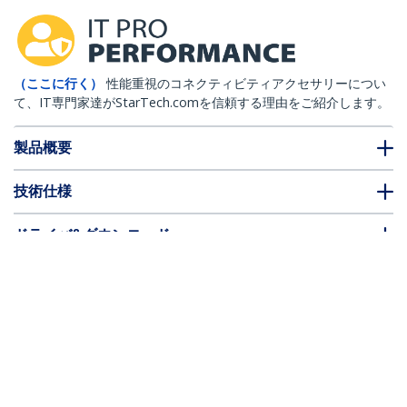
（ここに行く）
性能重視のコネクティビティアクセサリーについ
て、IT専門家達がStarTech.comを信頼する理由をご紹介します。
製品概要
技術仕様
ドライバ&ダウンロード
FAQ・コンプライアンス
* 製品の外観や仕様は予告なく変更する場合があります。
ケーブルマネージャーラックパネル 1U 19
インチ ケーブルホルダー付マネジメント