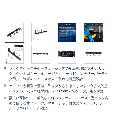
ラックスペースをセーブ：ラック内の配線整理に便利な1Uラッ
クマウント型ケーブルオーガナイザー（19インチサーバーラッ
ク用）。装置のスペースが広く取れる薄型設計
ケーブルや装置の整理：ラックから引き出しやすいDリング型
パススルー穴（外径/内径：29/32mm）でケーブル束を保護
幅広い互換性：一般的な19インチ2ポスト／4ポスト型ラック各
種で使える水平ケーブルマネージャ。付属のM5ケージナット
とネジで取り付けが簡単