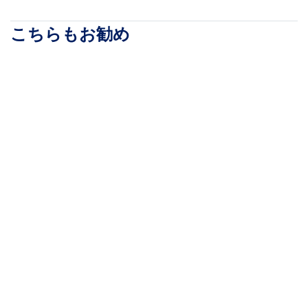
こちらもお勧め
CABCAGENUTS6
サーバーラック用ケー
CABSCREWM6
ジナット／M6規格／50
サーバーラック用ケー
個／角穴ラック対応／
ジナット＆ねじセット
取付工具付属／シルバ
／M6規格／ねじ長
ー／19インチラック 10
12mm／50組／角穴ラ
インチラック対応
ック対応／取付工具付
属／シルバー／19イン
チラック 10インチラッ
ク対応