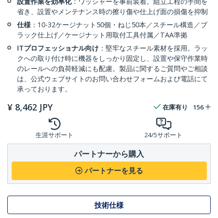
設置作業を効率化
：ワッシャーを事前装着。組立工程の手間を
省き、設置やメンテナンス時の擦り傷や仕上げ面の損傷を抑制
仕様
：10-32ケージナット50個・ねじ50本／スチール構造／ブ
ラック仕上げ／ケージナット用取付工具付属／TAA準拠
ITプロフェッショナル向け
：堅牢なスチール素材を採用。ラッ
クへの取り付け時に機器をしっかり固定し、設置や保守作業時
のレールへの負荷軽減にも配慮。製品に関するご質問やご相談
は、公式ウェブサイトのお問い合わせフォームおよび電話にて
承っております。
¥
8,462
JPY
在庫有り
156
生涯サポート
24/5サポート
パートナーから購入
パートナーを見る
技術仕様