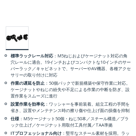
標準ラックレール対応
：M5ねじおよびケージナット対応の角
穴レールに適合。19インチおよびコンパクトな10インチのサー
バーラック／キャビネットで、サーバーやAV機器、各種アクセ
サリーの取り付けに対応
作業の遅延を防止
：50個パックで新規構築や保守作業に対応。
ケージナットやねじの紛失や不足による作業の中断を防ぎ、設
置作業をスムーズに進行
設置作業を効率化
：ワッシャーを事前装着。組立工程の手間を
省き、設置やメンテナンス時の擦り傷や仕上げ面の損傷を抑制
仕様
：M5ケージナット50個・ねじ50本／スチール構造／ブラ
ック仕上げ／ケージナット用取付工具付属／TAA準拠
ITプロフェッショナル向け
：堅牢なスチール素材を採用。ラッ