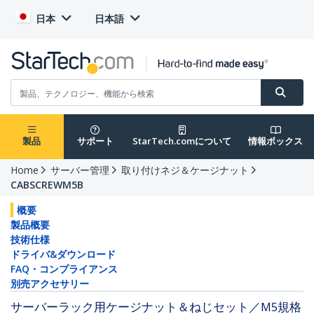
日本
日本語
製品
サポート
StarTech.comについて
情報ボックス
Home
サーバー管理
取り付けネジ＆ケージナット
CABSCREWM5B
概要
製品概要
技術仕様
ドライバ&ダウンロード
FAQ・コンプライアンス
別売アクセサリー
サーバーラック用ケージナット＆ねじセット／M5規格