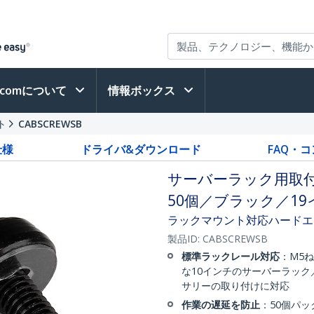
h.comについて
情報ボックス
ト
CABSCREWSB
仕様
ドライバ&ダウンロード
FAQ・
サーバーラック用取付
50個／ブラック／1
ラックマウント対応ハードエ
製品ID:
CABSCREWSB
標準ラックレール対応
：M5
な10インチのサーバーラック
サリーの取り付けに対応
作業の遅延を防止
：50個パ