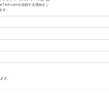
arTech.comを信頼する理由をご
ます。
ります。