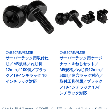
CABSCREWSM5B
CABSCREWM5B
サーバーラック用取付ね
サーバーラック用ケージ
じ／M5規格／ねじ長
ナット＆ねじセット／
12mm／100個／ブラッ
M5規格／ねじ長12mm／
ク／19インチラック 10
50組／角穴ラック対応／
インチラック対応
取付工具付属／ブラック
／19インチラック 10イ
ンチラック対応