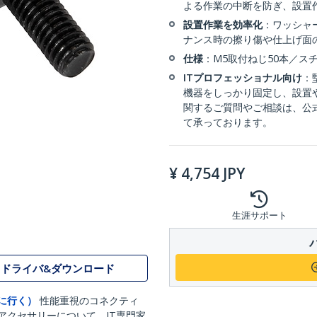
よる作業の中断を防ぎ、設置
設置作業を効率化
：ワッシャ
ナンス時の擦り傷や仕上げ面
仕様
：M5取付ねじ50本／ス
ITプロフェッショナル向け
：
機器をしっかり固定し、設置
関するご質問やご相談は、公
て承っております。
¥
4,754
JPY
生涯サポート
ドライバ&ダウンロード
に行く）
性能重視のコネクティ
アクセサリーについて、IT専門家