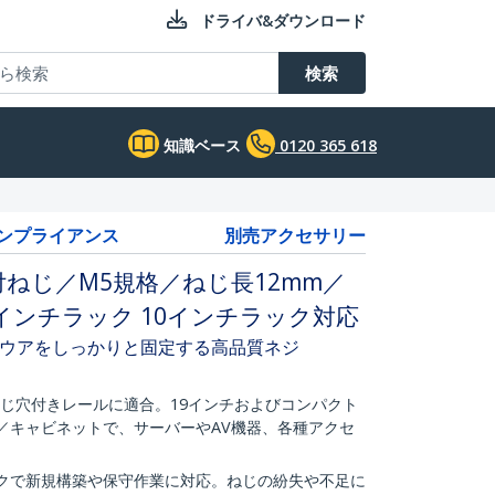
ドライバ&ダウンロード
検索
知識ベース
0120 365 618
コンプライアンス
別売アクセサリー
ねじ／M5規格／ねじ長12mm／
9インチラック 10インチラック対応
ウアをしっかりと固定する高品質ネジ
ねじ穴付きレールに適合。19インチおよびコンパクト
／キャビネットで、サーバーやAV機器、各種アクセ
ックで新規構築や保守作業に対応。ねじの紛失や不足に