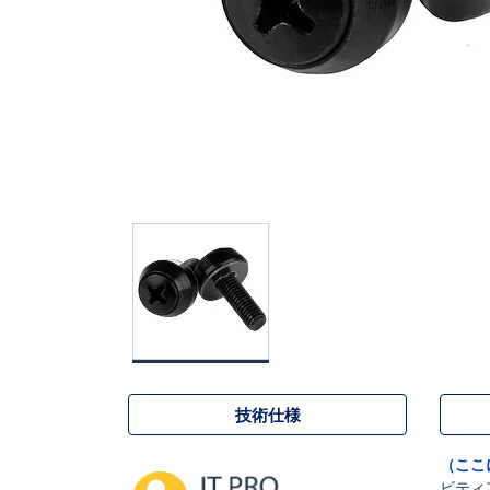
技術仕様
（ここ
ビティ