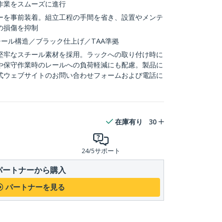
作業をスムーズに進行
ーを事前装着。組立工程の手間を省き、設置やメンテ
の損傷を抑制
チール構造／ブラック仕上げ／TAA準拠
堅牢なスチール素材を採用。ラックへの取り付け時に
や保守作業時のレールへの負荷軽減にも配慮。製品に
式ウェブサイトのお問い合わせフォームおよび電話に
在庫有り
30
24/5サポート
パートナーから購入
パートナーを見る