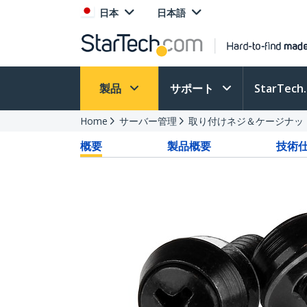
日本
日本語
製品
サポート
StarTec
Home
サーバー管理
取り付けネジ＆ケージナッ
概要
製品概要
技術