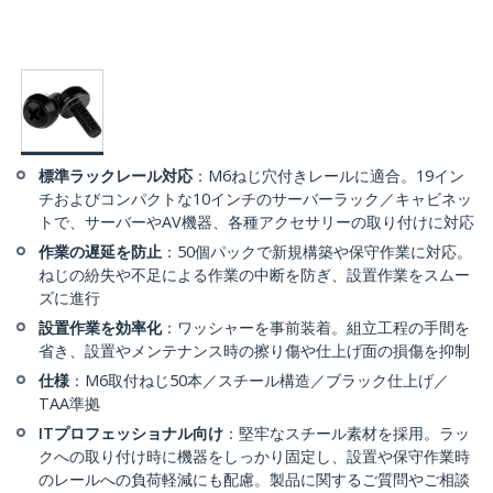
標準ラックレール対応
：M6ねじ穴付きレールに適合。19イン
チおよびコンパクトな10インチのサーバーラック／キャビネッ
トで、サーバーやAV機器、各種アクセサリーの取り付けに対応
作業の遅延を防止
：50個パックで新規構築や保守作業に対応。
ねじの紛失や不足による作業の中断を防ぎ、設置作業をスムー
ズに進行
設置作業を効率化
：ワッシャーを事前装着。組立工程の手間を
省き、設置やメンテナンス時の擦り傷や仕上げ面の損傷を抑制
仕様
：M6取付ねじ50本／スチール構造／ブラック仕上げ／
TAA準拠
ITプロフェッショナル向け
：堅牢なスチール素材を採用。ラッ
クへの取り付け時に機器をしっかり固定し、設置や保守作業時
のレールへの負荷軽減にも配慮。製品に関するご質問やご相談