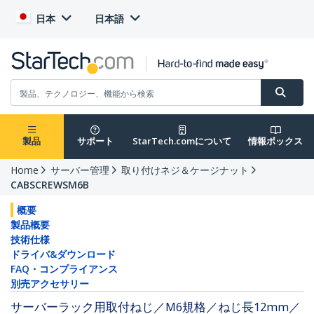
日本
日本語
製品
サポート
StarTech.comについて
情報ボックス
Home
サーバー管理
取り付けネジ＆ケージナット
CABSCREWSM6B
概要
製品概要
技術仕様
ドライバ&ダウンロード
FAQ・コンプライアンス
別売アクセサリー
サーバーラック用取付ねじ／M6規格／ねじ長12mm／