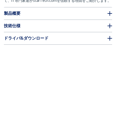
て、IT専門家達がStarTech.comを信頼する理由をご紹介します。
製品概要
技術仕様
ドライバ&ダウンロード
FAQ・コンプライアンス
別売アクセサリー
* 製品の外観や仕様は予告なく変更する場合があります。
こちらもお勧め