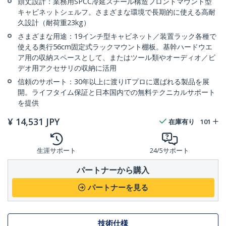
頑丈設計：業務用SPCC冷延スチール構造フロントマウント型
キャビネットシェルフ。さまざまな環境で長期的に使える高耐
久設計（耐荷重23kg）
さまざまな用途：19インチ型キャビネット／装置ラック各種で
使える奥行56cm固定式ラックマウント棚板。基幹ハードウエ
ア用の収納スペースとして、またはツール類やオーディオ／ビ
デオ用アクセサリの収納に活用
信頼のサポート：30年以上に渡りITプロに選ばれる製品を展
開。ライフタイム保証と日本国内での無料テクニカルサポート
を提供
¥
14,531
JPY
在庫有り
101
生涯サポート
24/5サポート
パートナーから購入
パートナーを見る
技術仕様