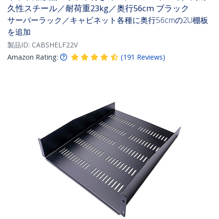
久性スチール／耐荷重23kg／奥行56cm ブラック
サーバーラック／キャビネット各種に奥行56cmの2U棚板
を追加
製品ID:
CABSHELF22V
Amazon Rating:
(
191
Reviews
)