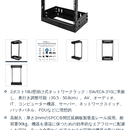
2ポスト18U壁掛け式ネットワークラック：EIA/ECA-310に準拠
し、奥行き調整可能（30.5 - 50.8cm）。AV、オーディオ、
IT、コンピューター機器、サーバー、ネットワークスイッチ、
パッチパネル、PDUなどに理想的
高耐久：厚さ2mmのSPCC冷間圧延鋼板製垂直レール採用。耐
荷重90kg。機器を適温に保つための効率的なエアフローに配慮
した設計。ラック全面からのアクセスが可能で機器の取り付け