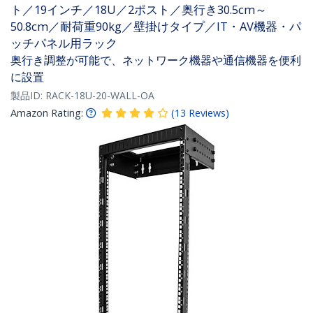
ト／19インチ／18U／2ポスト／奥行き30.5cm～
50.8cm／耐荷重90kg／壁掛けタイプ／IT・AV機器・パ
ッチパネル用ラック
奥行き調整が可能で、ネットワーク機器や通信機器を便利
に設置
製品ID:
RACK-18U-20-WALL-OA
Amazon Rating:
(
13
Reviews
)