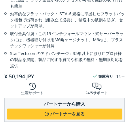
も簡単
効率的なフラットパック：ISTA-6 規格に準拠したフラットパッ
ク梱包で出荷され（組み立て必要）、輸送中の破損を防ぎ、セ
ットアップが簡単。
取付金具付属：この19インチウォールマウント式サーバーラッ
クには、機器取り付け用M6角ケージナット、M6ねじ、プラス
チックワッシャーが付属
StarTech.comのアドバンテージ：35年以上に渡りITプロ仕様
の製品を展開。製品に関する質問や相談の無料・無期限対応を
提供
¥
50,194
JPY
在庫有り
14
生涯サポート
24/5サポート
パートナーから購入
パートナーを見る