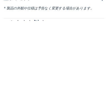
* 製品の外観や仕様は予告なく変更する場合があります。
こちらもお勧め
RACK-24U-20-WALL-OA
RACK-21U-20-WALL-OA
サーバーラック／オー
サーバーラック／オー
プンフレーム／ウォー
プンフレーム／ウォー
ルマウント／19インチ
ルマウント／19インチ
／24U／2ポスト／奥行
／21U／2ポスト／奥行
き30.5cm～50.8cm／
き30.5cm～50.8cm／