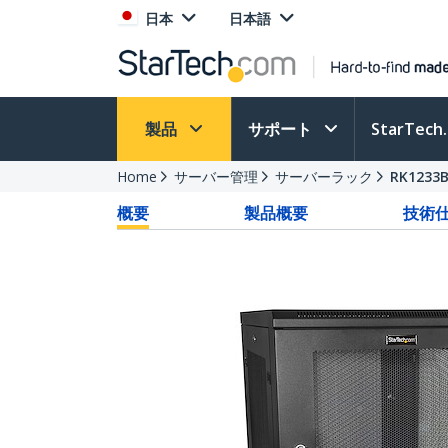
日本
日本語
製品
サポート
StarTec
Home
サーバー管理
サーバーラック
RK1233
概要
製品概要
技術