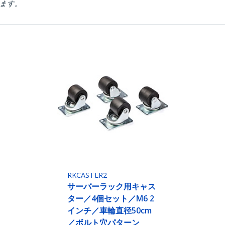
ります。
RKCASTER2
サーバーラック用キャス
ター／4個セット／M6 2
インチ／車輪直径50cm
／ボルト穴パターン