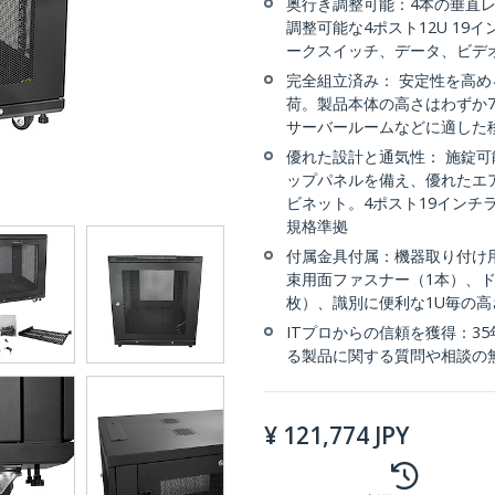
奥行き調整可能：4本の垂直レー
調整可能な4ポスト12U 1
ークスイッチ、データ、ビデオ
完全組立済み： 安定性を高
荷。製品本体の高さはわずか7
サーバールームなどに適した
優れた設計と通気性： 施錠
ップパネルを備え、優れたエ
ビネット。4ポスト19インチラック
規格準拠
付属金具付属：機器取り付け用
束用面ファスナー（1本）、ドア
枚）、識別に便利な1U毎の高
ITプロからの信頼を獲得：3
る製品に関する質問や相談の
¥
121,774
JPY