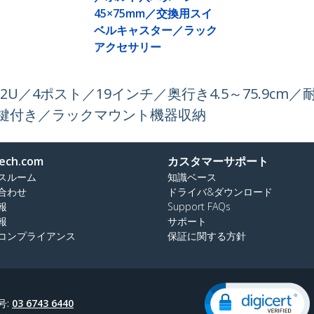
45×75mm／交換用スイ
ベルキャスター／ラック
アクセサリー
／4ポスト／19インチ／奥行き4.5～75.9cm／耐
／鍵付き／ラックマウント機器収納
ech.com
カスタマーサポート
スルーム
知識ベース
合わせ
ドライバ&ダウンロード
報
Support FAQs
報
サポート
コンプライアンス
保証に関する方針
号:
03 6743 6440