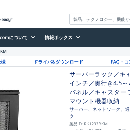
h.comについて
情報ボックス
BKM
仕様
ドライバ&ダウンロード
FAQ・
サーバーラック／キャ
インチ／奥行き4.5～7
パネル／キャスター
マウント機器収納
サーバー、ネットワーク、通
ク
製品ID:
RK1233BKM