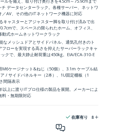
ルを備え、取り付け奥行きを4.5cm～75.9cmまで
9インチ データセンターラック。各種サーバー、ネットワ
／AV、その他のITネットワーク機器に対応
めるキャスターとアジャスター脚を取り付け済みで出
0.7cmで、スペースの限られたホーム、オフィス、
移動式ホームネットワークラック
可能なメッシュドアとサイドパネル、通気孔付きのト
アフローを実現する高さを抑えたサーバーラックキャ
で、最大静止耐荷重は450kg。EIA/ECA-310-E
M6ケージナット&ねじ（50個）、3.1m ケーブル結
 / サイドパネルキー（2本）、1U固定棚板（1
さ間隔表示
5年以上に渡りITプロ仕様の製品を展開。メーカーによ
無料・無期限対応
在庫有り
8