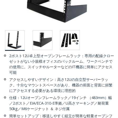
2ポスト12U卓上型オープンフレームラック：専用の配線クロー
ゼットがない小規模オフィスのバックルーム、ワークベンチで
の使用に。スイッチやルーターなどのIT機器に簡単にアクセス
可能
アクセスしやすいデザイン：高さ12Uの自立型サーバーラッ
ク。十分なマウントスペースがあり、機器の前面と背面に頻繁
にアクセスする必要がある環境に理想的
仕様：12Uオープンフレームラック／19インチ （483mm）幅
／2ポスト／EIA/ECA-310-E準拠／U高さマーキング／耐荷重
50kg／M6ケージナット ＆ ネジ付属
簡単セットアップ：移送しやすく組立が簡単な軽量オープンフ