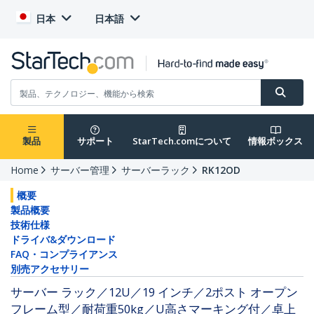
日本
日本語
製品
サポート
StarTech.comについて
情報ボックス
Home
サーバー管理
サーバーラック
RK12OD
概要
製品概要
技術仕様
ドライバ&ダウンロード
FAQ・コンプライアンス
別売アクセサリー
サーバー ラック／12U／19 インチ／2ポスト オープン
フレーム型／耐荷重50kg／U高さマーキング付／卓上