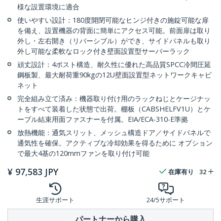
様な設置環境に適合
使いやすい設計：180度開閉可能なヒンジ付きの施錠可能な扉
を備え、設置機器の背面に簡単にアクセス可能。前面扉は取り
外し・左右開き（リバーシブル）ができ、サイドパネルも取り
外し可能な柔軟なロック付き壁面設置型サーバーラック
頑丈設計：4ポスト構造、耐久性に優れた高品質SPCC冷間圧延
鋼板製、最大耐荷重90kgの12U壁面設置型ネットワークキャビ
ネット
完全組み立て済み：機器取り付け用のラックねじとケージナッ
トをすべて装着した状態で出荷。棚板（CABSHELFV1U）とケ
ーブル結束用面ファスナーを付属。EIA/ECA-310-E準拠
放熱機能：通気スリット、メッシュ構造ドア／サイドパネルで
通気性を確保。アクティブな冷却効果を得るために オプション
で最大4基の120mmファンを取り付け可能
¥
97,583
JPY
在庫有り
32
生涯サポート
24/5サポート
パートナーから購入