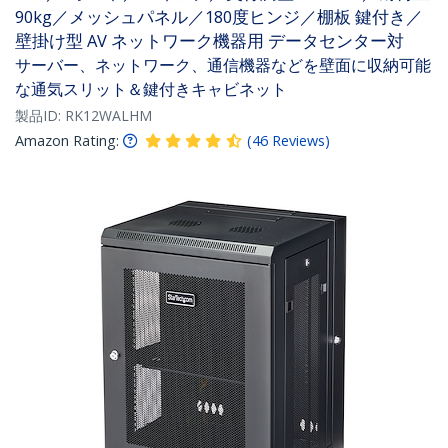
90kg／メッシュパネル／180度ヒンジ／棚板 鍵付き／
壁掛け型 AV ネットワーク機器用 データセンター対
サーバー、ネットワーク、通信機器などを壁面に収納可能
な通気スリット＆鍵付きキャビネット
製品ID:
RK12WALHM
Amazon Rating:
(
46
Reviews
)