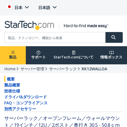
日本
日本語
製品
サポート
StarTech.comについて
情報ボックス
Home
サーバー管理
サーバーラック
RK12WALLOA
概要
製品概要
技術仕様
ドライバ&ダウンロード
FAQ・コンプライアンス
別売アクセサリー
サーバーラック／オープンフレーム／ウォールマウン
ト／19インチ／12U／2ポスト／奥行き 30.5 - 50.8ｃm