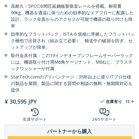
高耐久：SPCC冷間圧延鋼板製垂直レールを搭載。耐荷重
90kg。機器を適温に保つための効率的なエアフローに配慮した
設計。ラック全面からのアクセスが可能で機器の取り付けも簡
単
効率的なフラットパック：ISTA-6 規格に準拠したフラットパッ
ク梱包で出荷され（組み立て必要）、輸送中の破損を防ぎ、セ
ットアップが簡単。
取付金具付属：この19インチオープンフレームサーバーラック
には、機器取り付け用M6角ケージナット、M6ねじ、プラスチ
ックワッシャーが付属
StarTech.comのアドバンテージ：35年以上に渡りITプロ仕様
の製品を展開。製品に関する質問や相談の無料・無期限対応を
提供
¥
30,595
JPY
在庫有り
15
生涯サポート
24/5サポート
パートナーから購入