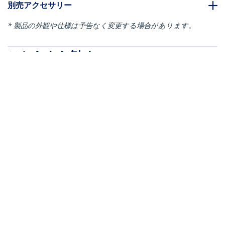
別売アクセサリー
* 製品の外観や仕様は予告なく変更する場合があります。
こちらもお勧め
RK1236BKF
RK1836BKF
サーバーラック／キャ
サーバーラック／キャ
ビネット型／12U／4ポ
ビネット型／18U／4ポ
スト／19インチ／奥行
スト／19インチ／奥行
き14.4～73.8cm／耐荷
き14.4～83.8cm／耐荷