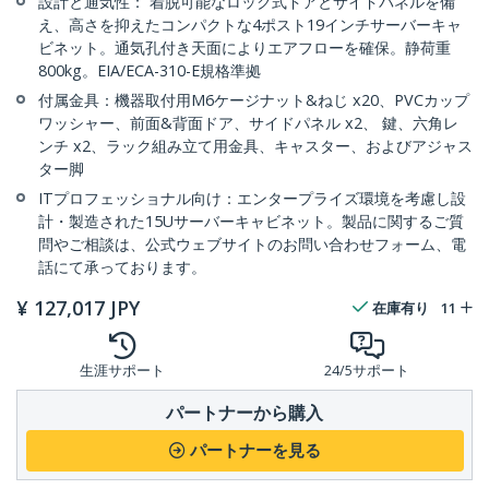
設計と通気性： 着脱可能なロック式ドアとサイドパネルを備
え、高さを抑えたコンパクトな4ポスト19インチサーバーキャ
ビネット。通気孔付き天面によりエアフローを確保。静荷重
800kg。EIA/ECA-310-E規格準拠
付属金具：機器取付用M6ケージナット&ねじ x20、PVCカップ
ワッシャー、前面&背面ドア、サイドパネル x2、 鍵、六角レ
ンチ x2、ラック組み立て用金具、キャスター、およびアジャス
ター脚
ITプロフェッショナル向け：エンタープライズ環境を考慮し設
計・製造された15Uサーバーキャビネット。製品に関するご質
問やご相談は、公式ウェブサイトのお問い合わせフォーム、電
話にて承っております。
¥
127,017
JPY
在庫有り
11
生涯サポート
24/5サポート
パートナーから購入
パートナーを見る