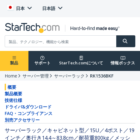
日本
日本語
製品
サポート
StarTech.comについて
情報ボックス
Home
サーバー管理
サーバーラック
RK1536BKF
概要
製品概要
技術仕様
ドライバ&ダウンロード
FAQ・コンプライアンス
別売アクセサリー
サーバーラック／キャビネット型／15U／4ポスト／19
インチ／奥行き14.4～83.8cm／耐荷重800kg／メッシ