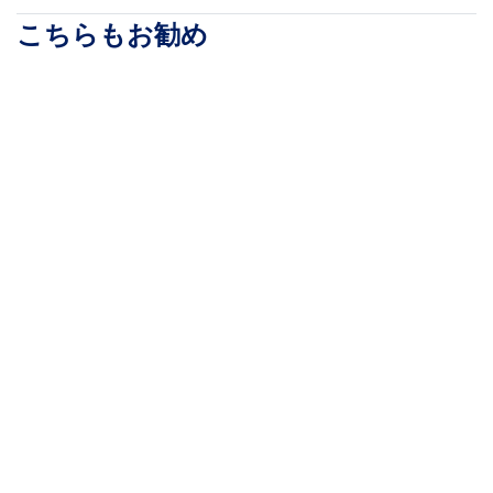
こちらもお勧め
RK12WALLO
RK15WALLOA
サーバーラック／オー
サーバーラック／オー
プンフレーム／ウォー
プンフレーム／ウォー
ルマウント／19インチ
ルマウント／19インチ
／12U／2ポスト／奥行
／15U／2ポスト／奥行
き30.3cm／耐荷重
き 30.5 - 50.8ｃm／耐
90kg ／壁掛けタイプ／
荷重90kg ／壁掛けタイ