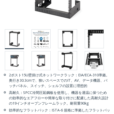
2ポスト15U壁掛け式ネットワークラック：EIA/ECA-310準拠。
奥行き30.3cmで、狭いスペースでのIT、AV、データ機器、パ
ッチパネル、スイッチ、シェルフの設置に理想的
高耐久：SPCC冷間圧延鋼板を使用し、機器を適温に保つため
の効率的なエアフローや簡単な取り付けに配慮した高耐久設計
の19インチオープンフレームラック。耐荷重90kg
効率的なフラットパック：ISTA-6 規格に準拠したフラットパッ