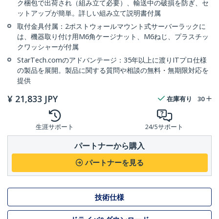
ク梱包で出荷され（組み立て必要）、輸送中の破損を防ぎ、セ
ットアップが簡単。詳しい組み立て説明書付属
取付金具付属：2ポストウォールマウント式サーバーラックに
は、機器取り付け用M6角ケージナット、M6ねじ、プラスチッ
クワッシャーが付属
StarTech.comのアドバンテージ：35年以上に渡りITプロ仕様
の製品を展開。製品に関する質問や相談の無料・無期限対応を
提供
¥
21,833
JPY
在庫有り
30
生涯サポート
24/5サポート
パートナーから購入
パートナーを見る
技術仕様