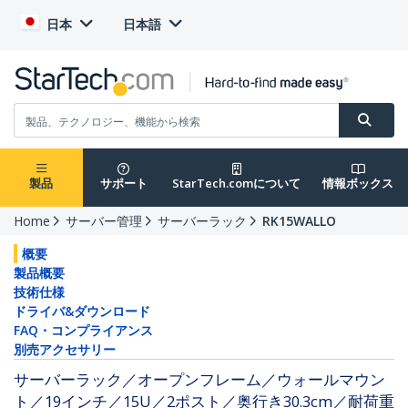
日本
日本語
製品
サポート
StarTech.comについて
情報ボックス
Home
サーバー管理
サーバーラック
RK15WALLO
概要
製品概要
技術仕様
ドライバ&ダウンロード
FAQ・コンプライアンス
別売アクセサリー
サーバーラック／オープンフレーム／ウォールマウン
ト／19インチ／15U／2ポスト／奥行き30.3cm／耐荷重