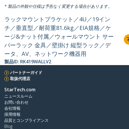
* 製品の外観や仕様は予告なく変更する場合があります。
ラックマウントブラケット／4U／19イン
チ／垂直型／耐荷重81.6kg／EIA規格／ケ
ージ&ナット付属／ウォールマウント サー
バーラック 金具／壁掛け 縦型ラック／デ
ータ、AV、ネットワーク機器用
製品ID:
RK419WALLV2
パートナーガイド
取扱代理店
StarTech.com
ニュースルーム
お問い合わせ
会社情報
採用情報
品質とコンプライアンス
Blog