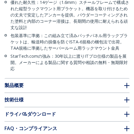
優れた耐久性：14ゲージ（1.6mm）スチールフレームで構成さ
れた縦型ラックマウント用ブラケット。機器を取り付けるため
の丈夫で安定したアンカーを提供。パウダーコーティングされ
た塗料と内部のコーナー溶接は、長期間の使用に耐えられる頑
丈な設計
包装基準に準拠：この組み立て済みパッチパネル用ラックブラ
ケットは、輸送時の損傷を防ぐISTA-6規格の梱包法で出荷。
TAA規格に準拠したサーバールーム用ラックマウント金具
StarTech.comの強み：30年以上に渡りITプロ仕様の製品を展
開。メーカーによる製品に関する質問や相談の無料・無期限対
応
製品概要
技術仕様
ドライバ&ダウンロード
FAQ・コンプライアンス