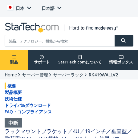
日本
日本語
製品
サポート
StarTech.comについて
情報ボックス
Home
サーバー管理
サーバーラック
RK419WALLV2
概要
製品概要
技術仕様
ドライバ&ダウンロード
FAQ・コンプライアンス
中断
ラックマウントブラケット／4U／19インチ／垂直型／