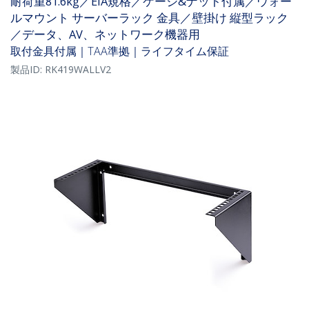
耐荷重81.6kg／EIA規格／ケージ&ナット付属／ウォー
ルマウント サーバーラック 金具／壁掛け 縦型ラック
／データ、AV、ネットワーク機器用
取付金具付属｜TAA準拠｜ライフタイム保証
製品ID:
RK419WALLV2