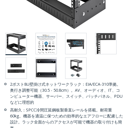
2ポスト8U壁掛け式ネットワークラック：EIA/ECA-310準拠。
奥行き調整可能（30.5 - 50.8cm）。AV、オーディオ、IT、コ
ンピューター機器、サーバー、スイッチ、パッチパネル、PDU
などに理想的
高耐久：SPCC冷間圧延鋼板製垂直レールを搭載。耐荷重
60kg。機器を適温に保つための効率的なエアフローに配慮した
設計。ラック全面からのアクセスが可能で機器の取り付けも簡
単