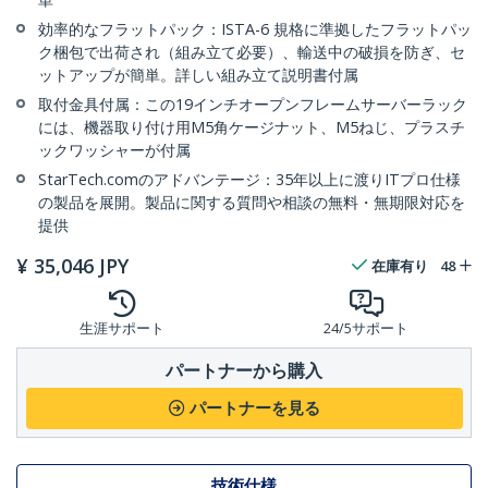
効率的なフラットパック：ISTA-6 規格に準拠したフラットパッ
ク梱包で出荷され（組み立て必要）、輸送中の破損を防ぎ、セ
ットアップが簡単。詳しい組み立て説明書付属
取付金具付属：この19インチオープンフレームサーバーラック
には、機器取り付け用M5角ケージナット、M5ねじ、プラスチ
ックワッシャーが付属
StarTech.comのアドバンテージ：35年以上に渡りITプロ仕様
の製品を展開。製品に関する質問や相談の無料・無期限対応を
提供
¥
35,046
JPY
在庫有り
48
生涯サポート
24/5サポート
パートナーから購入
パートナーを見る
技術仕様