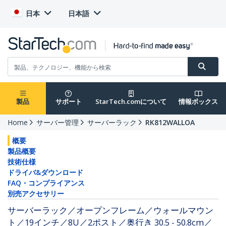
日本
日本語
製品
サポート
StarTech.comについて
情報ボックス
Home
サーバー管理
サーバーラック
RK812WALLOA
概要
製品概要
技術仕様
ドライバ&ダウンロード
FAQ・コンプライアンス
別売アクセサリー
サーバーラック／オープンフレーム／ウォールマウン
ト／19インチ／8U／2ポスト／奥行き 30.5 - 50.8cm／