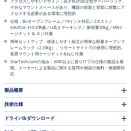
アクセスしやすいデザイン：高さ8Uの自立型サーバーラック。
十分なマウントスペースがあり、機器の前面と背面に頻繁にア
クセスする必要がある環境に理想的
仕様：8Uオープンフレーム／19インチ対応／2ポスト／
EIA/ECA-310-E準拠／U高さマーキング／ 耐荷重50kg／M6ケ
ージナット & ネジ付属
簡単セットアップ：移送しやすく組立が簡単な軽量オープンフ
レームラック（2.35kg）。リモートサイトでの使用に理想的。
装置マウント用ケージナット&ねじ付属
StarTech.comの強み：30年以上に渡りITプロ仕様の製品を展
開。メーカーによる製品に関する質問や相談の無料・無期限対
応
製品概要
技術仕様
ドライバ&ダウンロード