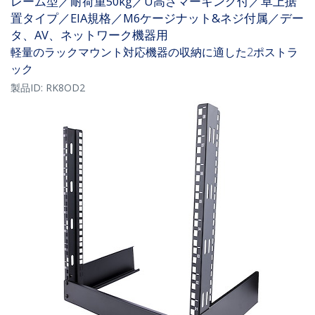
レーム型／耐荷重50kg／U高さマーキング付／卓上据
置タイプ／EIA規格／M6ケージナット&ネジ付属／デー
タ、AV、ネットワーク機器用
軽量のラックマウント対応機器の収納に適した2ポストラ
ック
製品ID:
RK8OD2