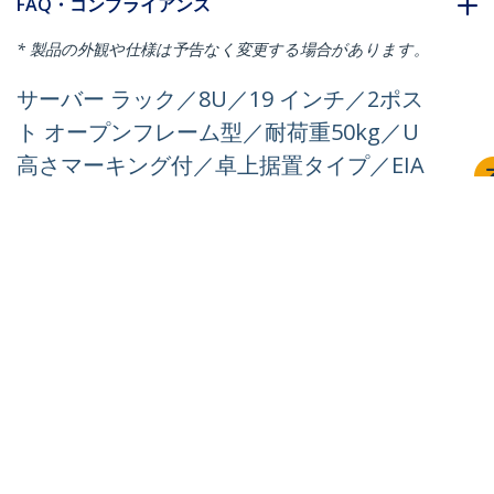
FAQ・コンプライアンス
* 製品の外観や仕様は予告なく変更する場合があります。
サーバー ラック／8U／19 インチ／2ポス
ト オープンフレーム型／耐荷重50kg／U
高さマーキング付／卓上据置タイプ／EIA
規格／M6ケージナット&ネジ付属／デー
タ、AV、ネットワーク機器用
製品ID:
RK8OD2
パートナーガイド
取扱代理店
StarTech.com
ニュースルーム
お問い合わせ
会社情報
採用情報
品質とコンプライアンス