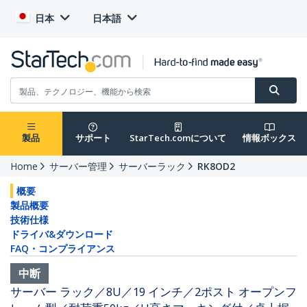
日本
日本語
製品
サポート
StarTech.comについて
情報ボックス
Home
サーバー管理
サーバーラック
RK8OD2
概要
製品概要
技術仕様
ドライバ&ダウンロード
FAQ・コンプライアンス
中断
サーバー ラック／8U／19 インチ／2ポスト オープンフ