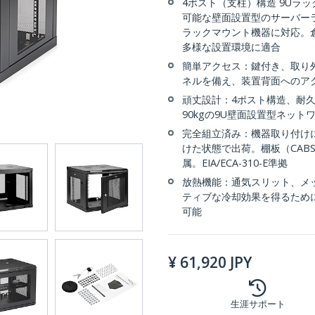
4ポスト（支柱）構造 9Uラッ
可能な壁面設置型のサーバー
ラックマウント機器に対応。
多様な設置環境に適合
簡単アクセス：鍵付き、取り
ネルを備え、装置背面へのア
頑丈設計：4ポスト構造、耐久
90kgの9U壁面設置型ネット
完全組立済み：機器取り付け
けた状態で出荷。棚板（CAB
属。EIA/ECA-310-E準拠
放熱機能：通気スリット、メ
ティブな冷却効果を得るために
可能
¥
61,920
JPY
生涯サポート