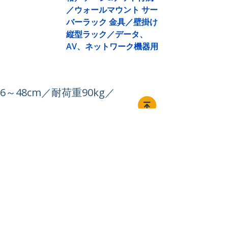
／ウォールマウント サー
バーラック 金具／壁掛け
縦型ラック／データ、
AV、ネットワーク機器用
48cm／耐荷重90kg／
接続する