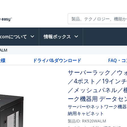
h.comについて
情報ボックス
ALM
仕様
ドライバ&ダウンロード
FAQ・
サーバーラック／ウ
／4ポスト／19インチ
／メッシュパネル／棚
ーク機器用 データセ
サーバーやネットワーク機器
納用キャビネット
製品ID:
RK920WALM