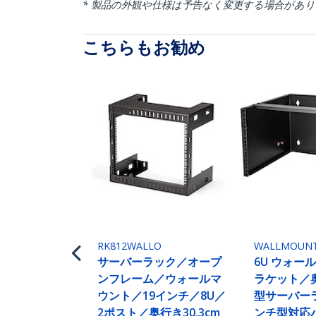
* 製品の外観や仕様は予告なく変更する場合があ
こちらもお勧め
RK812WALLO
WALLMOUN
サーバーラック／オープ
6U ウォー
ンフレーム／ウォールマ
ラケット／奥
ウント／19インチ／8U／
型サーバー
2ポスト／奥行き30.3cm
ンチ型対応