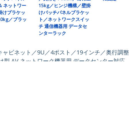
 & ネットワー
15kg／ヒンジ機構／壁掛
掛けブラケッ
けパッチパネルブラケッ
0kg／ブラッ
ト／ネットワークスイッ
チ 通信機器用 データセ
ンターラック
ビネット／9U／4ポスト／19インチ／奥行調整6～
型 AV ネットワーク機器用 データセンター対応
ech.com
カスタマーサポート
スルーム
知識ベース
合わせ
ドライバ&ダウンロード
報
Support FAQs
報
サポート
コンプライアンス
保証に関する方針