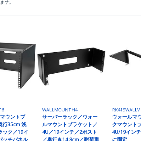
ります。
T6
WALLMOUNTH4
RK419WALLV
ルマウントブ
サーバーラック／ウォー
ウォールマ
行35cm 浅
ルマウントブラケット／
クマウント
ラック／19イ
4U／19インチ／2ポスト
4U/19イン
パッチパネル
／奥行き14.8cm／耐荷重
に固定