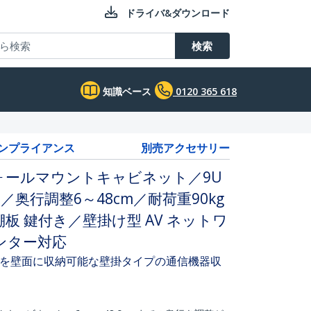
ドライバ&ダウンロード
検索
知識ベース
0120 365 618
コンプライアンス
別売アクセサリー
ォールマウントキャビネット／9U
／奥行調整6～48cm／耐荷重90kg
板 鍵付き／壁掛け型 AV ネットワ
ンター対応
を壁面に収納可能な壁掛タイプの通信機器収