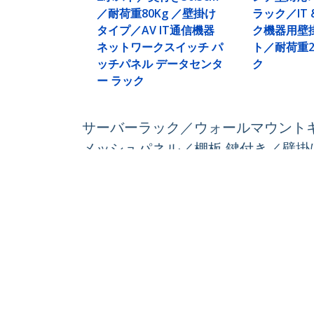
／耐荷重80Kg ／壁掛け
ラック／IT
タイプ／AV IT通信機器
ク機器用壁
ネットワークスイッチ パ
ト／耐荷重2
ッチパネル データセンタ
ク
ー ラック
サーバーラック／ウォールマウントキャ
メッシュパネル／棚板 鍵付き／壁掛け
製品ID:
RK920WALM
パートナーガイド
StarT
取扱代理店
ニュー
お問い
会社情
採用情
品質と
Blog