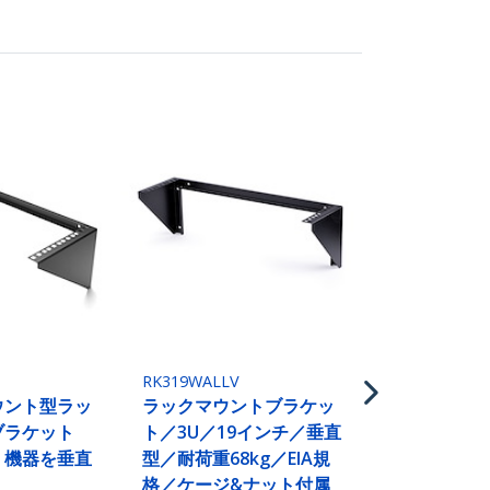
RK219WALLV
スチール製
マウントブ
2U/19インチ
RK319WALLV
ウント型ラッ
ラックマウントブラケッ
ブラケット
ト／3U／19インチ／垂直
チ 機器を垂直
型／耐荷重68kg／EIA規
格／ケージ&ナット付属