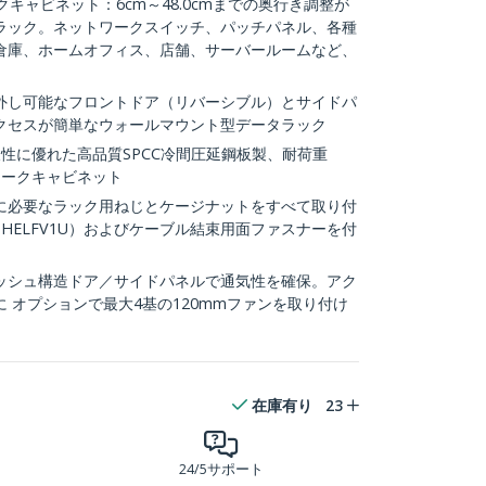
クキャビネット：6cm～48.0cmまでの奥行き調整が
ラック。ネットワークスイッチ、パッチパネル、各種
倉庫、ホームオフィス、店舗、サーバールームなど、
外し可能なフロントドア（リバーシブル）とサイドパ
クセスが簡単なウォールマウント型データラック
性に優れた高品質SPCC冷間圧延鋼板製、耐荷重
ワークキャビネット
に必要なラック用ねじとケージナットをすべて取り付
SHELFV1U）およびケーブル結束用面ファスナーを付
ッシュ構造ドア／サイドパネルで通気性を確保。アク
 オプションで最大4基の120mmファンを取り付け
在庫有り
23
24/5サポート